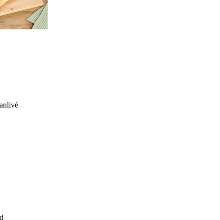
anlivé
d