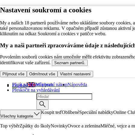
Nastavení soukromí a cookies
My a našich 18 partnerů používáme nebo ukládáme soubory cookies, ab
také personalizovanou reklamu. V opačném případě zůstanou aktivní j
kliknutím na odkaz Soukromí a cookies v patičce webu.
My a naši partneři zpracováváme údaje z následující
Povolením souborů cookies nám umožníte měřit efektivitu zobrazeného o
identifikovat vaše zařízení.
Seznam partnerů.
Přijmout vše
Odmítnout vše
Vlastní nastavení
Přejít na hlavní obsah
Můj první nákup
Nápověda
English
Přeskočit na vyhledávání
Koupit teď
Oblíbené
Speciální nabídky
Online Clu
Všechny kategorie
Top výběr
Zpátky do školy
Novinky
Ovoce a zelenina
Mléčné, vejce a m