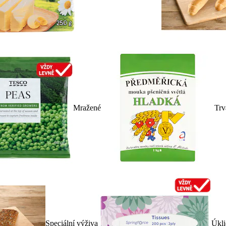
Mražené
Trv
Speciální výživa
Úkli