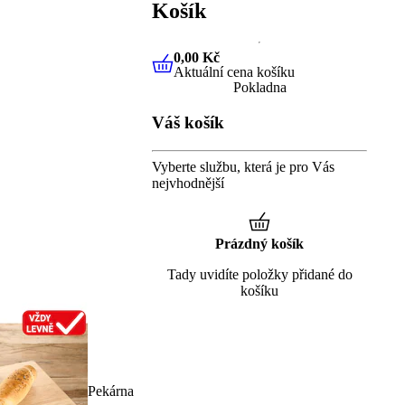
Košík
0,00 Kč
Aktuální cena košíku
0,00 Kč
Aktuální cena košíku
Pokladna
Váš košík
Vyberte službu, která je pro Vás
nejvhodnější
Prázdný košík
Tady uvidíte položky přidané do
košíku
Pekárna