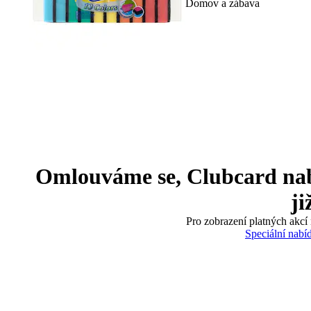
Domov a zábava
Omlouváme se, Clubcard nabíd
ji
Pro zobrazení platných akcí 
Speciální nabí