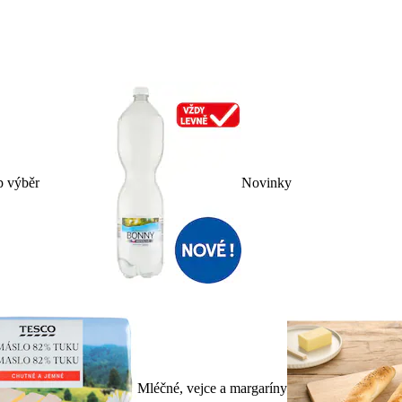
p výběr
Novinky
Mléčné, vejce a margaríny