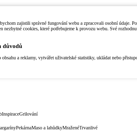
ychom zajistili správné fungování webu a zpracovali osobní údaje. P
en nezbytné cookies, které potřebujeme k provozu webu. Své rozhodnu
ch důvodů
bsahu a reklamy, vytvářet uživatelské statistiky, ukládat nebo přistup
b
Inspirace
Grilování
argaríny
Pekárna
Maso a lahůdky
Mražené
Trvanlivé