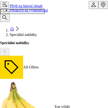
Přejít na hlavní obsah
Přeskočit na vyhledávání
Speciální nabídky
Speciální nabídky
All Offers
Top výběr