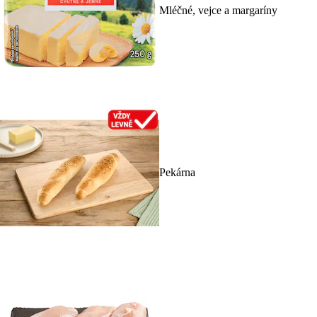
Mléčné, vejce a margaríny
Pekárna