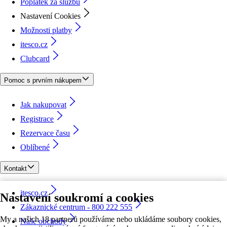
Poplatek za službu
Nastavení Cookies
Možnosti platby
itesco.cz
Clubcard
Pomoc s prvním nákupem
Jak nakupovat
Registrace
Rezervace času
Oblíbené
Kontakt
itesco.cz
Nastavení soukromí a cookies
Zákaznické centrum - 800 222 555
My a našich 18 partnerů používáme nebo ukládáme soubory cookies,
Naše obchody