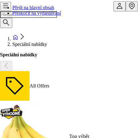
Přejít na hlavní obsah
Přeskočit na vyhledávání
Speciální nabídky
Speciální nabídky
All Offers
Top výběr