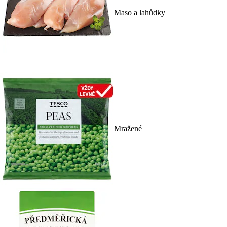
Maso a lahůdky
Mražené