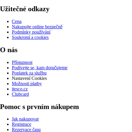
Užitečné odkazy
Cena
Nakupujte online bezpečně
Podmínky používání
Soukromí a cookies
O nás
Přístupnost
Podívejte se, kam doručujeme
Poplatek za službu
Nastavení Cookies
Možnosti platby
itesco.cz
Clubcard
Pomoc s prvním nákupem
Jak nakupovat
Registrace
Rezervace času