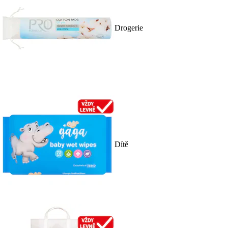
Drogerie
Dítě