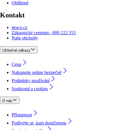
Oblíbené
Kontakt
itesco.cz
Zákaznické centrum - 800 222 555
Naše obchody
Užitečné odkazy
Cena
Nakupujte online bezpečně
Podmínky používání
Soukromí a cookies
O nás
Přístupnost
Podívejte se, kam doručujeme