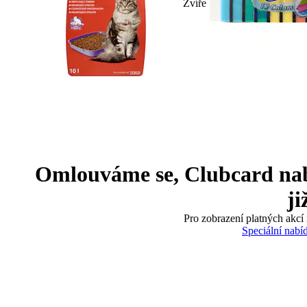
Zvíře
Omlouváme se, Clubcard nabíd
ji
Pro zobrazení platných akcí 
Speciální nabí