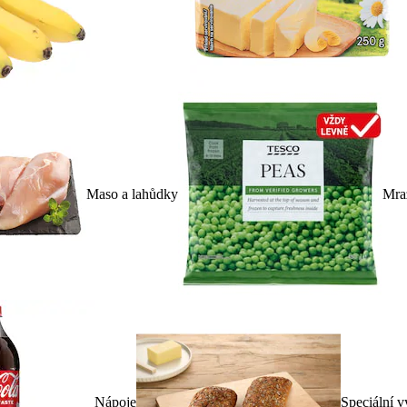
Maso a lahůdky
Mra
Nápoje
Speciální v