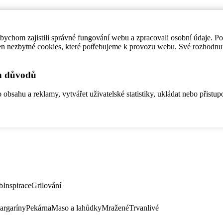
ychom zajistili správné fungování webu a zpracovali osobní údaje. P
en nezbytné cookies, které potřebujeme k provozu webu. Své rozhodnu
ch důvodů
bsahu a reklamy, vytvářet uživatelské statistiky, ukládat nebo přistup
b
Inspirace
Grilování
argaríny
Pekárna
Maso a lahůdky
Mražené
Trvanlivé