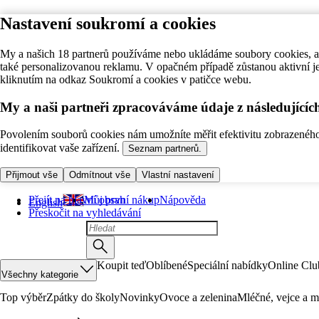
Nastavení soukromí a cookies
My a našich 18 partnerů používáme nebo ukládáme soubory cookies, ab
také personalizovanou reklamu. V opačném případě zůstanou aktivní j
kliknutím na odkaz Soukromí a cookies v patičce webu.
My a naši partneři zpracováváme údaje z následující
Povolením souborů cookies nám umožníte měřit efektivitu zobrazeného o
identifikovat vaše zařízení.
Seznam partnerů.
Přijmout vše
Odmítnout vše
Vlastní nastavení
Přejít na hlavní obsah
Můj první nákup
Nápověda
English
Přeskočit na vyhledávání
Koupit teď
Oblíbené
Speciální nabídky
Online Clu
Všechny kategorie
Top výběr
Zpátky do školy
Novinky
Ovoce a zelenina
Mléčné, vejce a m