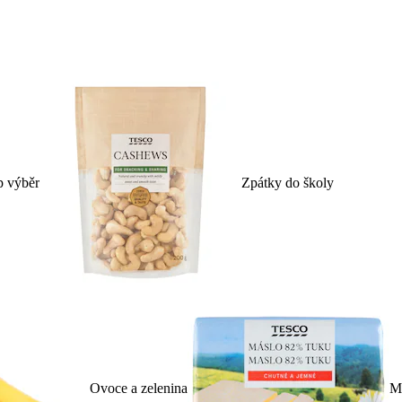
p výběr
Zpátky do školy
Ovoce a zelenina
Ml