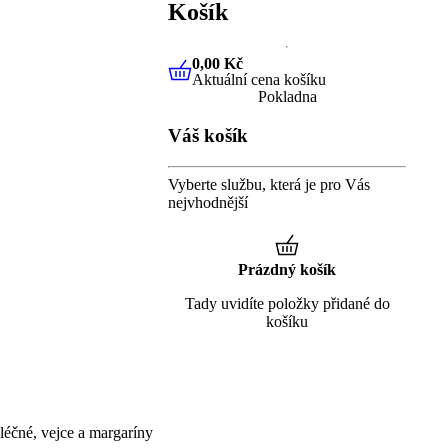
Košík
0,00 Kč
Aktuální cena košíku
0,00 Kč
Aktuální cena košíku
Pokladna
Váš košík
Vyberte službu, která je pro Vás
nejvhodnější
Prázdný košík
Tady uvidíte položky přidané do
košíku
éčné, vejce a margaríny