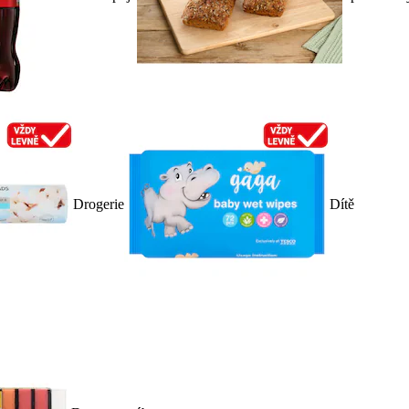
Drogerie
Dítě