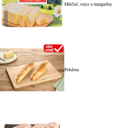
Mléčné, vejce a margaríny
Pekárna