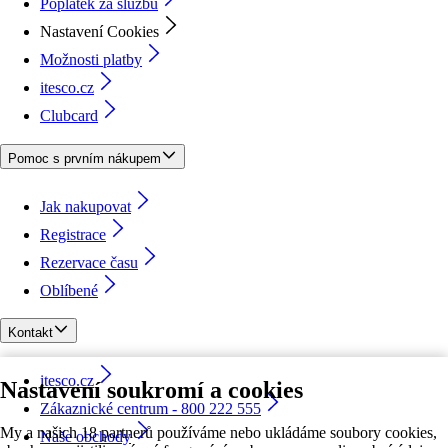
Poplatek za službu
Nastavení Cookies
Možnosti platby
itesco.cz
Clubcard
Pomoc s prvním nákupem
Jak nakupovat
Registrace
Rezervace času
Oblíbené
Kontakt
itesco.cz
Nastavení soukromí a cookies
Zákaznické centrum - 800 222 555
My a našich 18 partnerů používáme nebo ukládáme soubory cookies,
Naše obchody