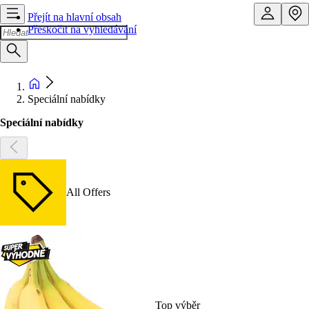
Přejít na hlavní obsah
Přeskočit na vyhledávání
Speciální nabídky
Speciální nabídky
All Offers
Top výběr