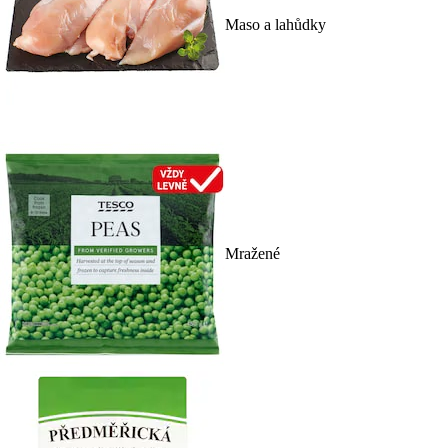
Maso a lahůdky
Mražené