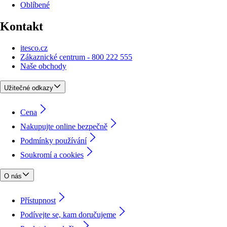
Oblíbené
Kontakt
itesco.cz
Zákaznické centrum - 800 222 555
Naše obchody
Užitečné odkazy
Cena
Nakupujte online bezpečně
Podmínky používání
Soukromí a cookies
O nás
Přístupnost
Podívejte se, kam doručujeme