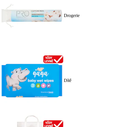
Drogerie
Dítě