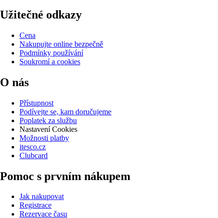
Užitečné odkazy
Cena
Nakupujte online bezpečně
Podmínky používání
Soukromí a cookies
O nás
Přístupnost
Podívejte se, kam doručujeme
Poplatek za službu
Nastavení Cookies
Možnosti platby
itesco.cz
Clubcard
Pomoc s prvním nákupem
Jak nakupovat
Registrace
Rezervace času