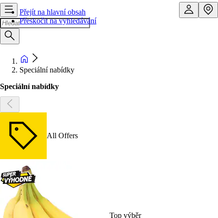
Přejít na hlavní obsah
Přeskočit na vyhledávání
Speciální nabídky
Speciální nabídky
All Offers
Top výběr