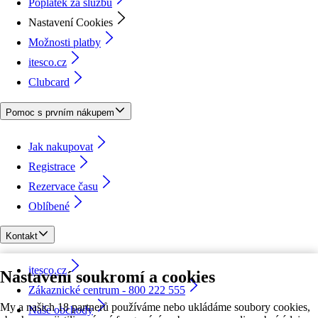
Poplatek za službu
Nastavení Cookies
Možnosti platby
itesco.cz
Clubcard
Pomoc s prvním nákupem
Jak nakupovat
Registrace
Rezervace času
Oblíbené
Kontakt
itesco.cz
Nastavení soukromí a cookies
Zákaznické centrum - 800 222 555
My a našich 18 partnerů používáme nebo ukládáme soubory cookies,
Naše obchody