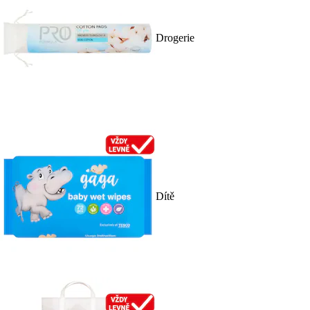
Drogerie
Dítě