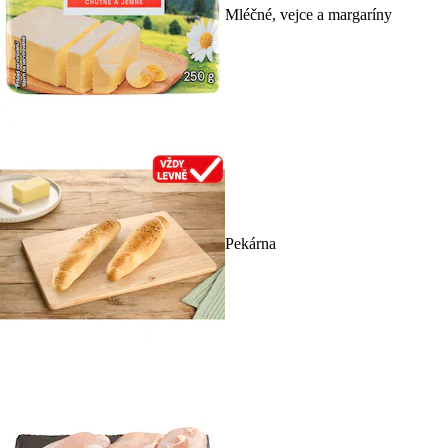
Mléčné, vejce a margaríny
Pekárna