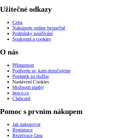
Užitečné odkazy
Cena
Nakupujte online bezpečně
Podmínky používání
Soukromí a cookies
O nás
Přístupnost
Podívejte se, kam doručujeme
Poplatek za službu
Nastavení Cookies
Možnosti platby
itesco.cz
Clubcard
Pomoc s prvním nákupem
Jak nakupovat
Registrace
Rezervace času