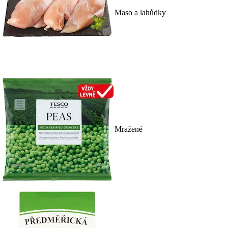
Maso a lahůdky
Mražené