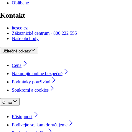
Oblíbené
Kontakt
itesco.cz
Zákaznické centrum - 800 222 555
Naše obchody
Užitečné odkazy
Cena
Nakupujte online bezpečně
Podmínky používání
Soukromí a cookies
O nás
Přístupnost
Podívejte se, kam doručujeme