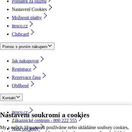
Poplatek za službu
Nastavení Cookies
Možnosti platby
itesco.cz
Clubcard
Pomoc s prvním nákupem
Jak nakupovat
Registrace
Rezervace času
Oblíbené
Kontakt
itesco.cz
Nastavení soukromí a cookies
Zákaznické centrum - 800 222 555
My a našich 18 partnerů používáme nebo ukládáme soubory cookies,
Naše obchody