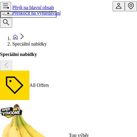
Přejít na hlavní obsah
Přeskočit na vyhledávání
Speciální nabídky
Speciální nabídky
All Offers
Top výběr