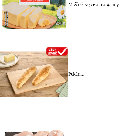
Mléčné, vejce a margaríny
Pekárna