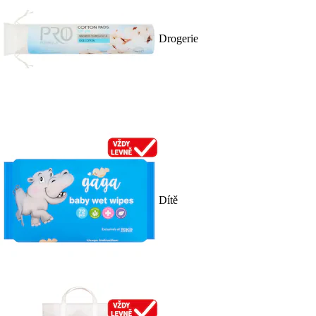
Drogerie
Dítě