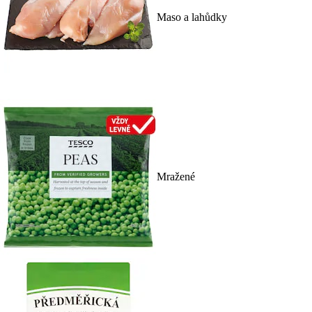
Maso a lahůdky
Mražené