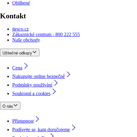
Oblíbené
Kontakt
itesco.cz
Zákaznické centrum - 800 222 555
Naše obchody
Užitečné odkazy
Cena
Nakupujte online bezpečně
Podmínky používání
Soukromí a cookies
O nás
Přístupnost
Podívejte se, kam doručujeme