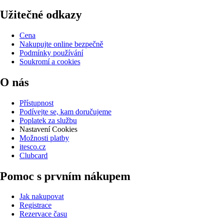
Užitečné odkazy
Cena
Nakupujte online bezpečně
Podmínky používání
Soukromí a cookies
O nás
Přístupnost
Podívejte se, kam doručujeme
Poplatek za službu
Nastavení Cookies
Možnosti platby
itesco.cz
Clubcard
Pomoc s prvním nákupem
Jak nakupovat
Registrace
Rezervace času