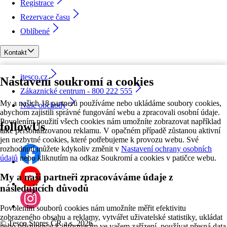
Registrace
Rezervace času
Oblíbené
Kontakt
itesco.cz
Nastavení soukromí a cookies
Zákaznické centrum - 800 222 555
My a našich 18 partnerů používáme nebo ukládáme soubory cookies,
Naše obchody
abychom zajistili správné fungování webu a zpracovali osobní údaje.
Povolením použití všech cookies nám umožníte zobrazovat například
followUs
také personalizovanou reklamu. V opačném případě zůstanou aktivní
jen nezbytné cookies, které potřebujeme k provozu webu. Své
rozhodnutí můžete kdykoliv změnit v
Nastavení ochrany osobních
údajů
nebo kliknutím na odkaz Soukromí a cookies v patičce webu.
My a naši partneři zpracováváme údaje z
následujících důvodů
Povolením souborů cookies nám umožníte měřit efektivitu
zobrazeného obsahu a reklamy, vytvářet uživatelské statistiky, ukládat
©
Tesco Stores ČR a.s. 2026
nebo přistupovat k informacím ve vašem zařízení, používat přesná data