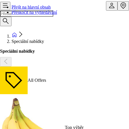
Přejít na hlavní obsah
Přeskočit na vyhledávání
Speciální nabídky
Speciální nabídky
All Offers
Top výběr