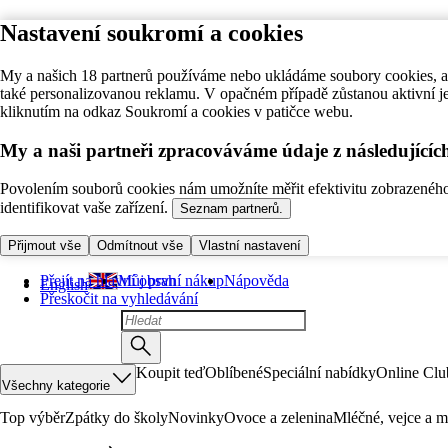
Nastavení soukromí a cookies
My a našich 18 partnerů používáme nebo ukládáme soubory cookies, ab
také personalizovanou reklamu. V opačném případě zůstanou aktivní j
kliknutím na odkaz Soukromí a cookies v patičce webu.
My a naši partneři zpracováváme údaje z následující
Povolením souborů cookies nám umožníte měřit efektivitu zobrazeného o
identifikovat vaše zařízení.
Seznam partnerů.
Přijmout vše
Odmítnout vše
Vlastní nastavení
Přejít na hlavní obsah
Můj první nákup
Nápověda
English
Přeskočit na vyhledávání
Koupit teď
Oblíbené
Speciální nabídky
Online Clu
Všechny kategorie
Top výběr
Zpátky do školy
Novinky
Ovoce a zelenina
Mléčné, vejce a m