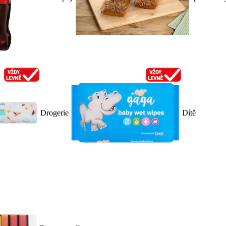
Drogerie
Dítě