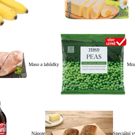
Maso a lahůdky
Mra
Nápoje
Speciální v