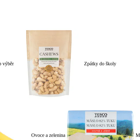
p výběr
Zpátky do školy
Ovoce a zelenina
Ml