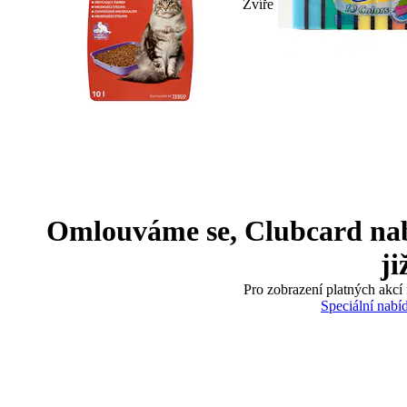
Zvíře
Omlouváme se, Clubcard nabíd
ji
Pro zobrazení platných akcí 
Speciální nabí