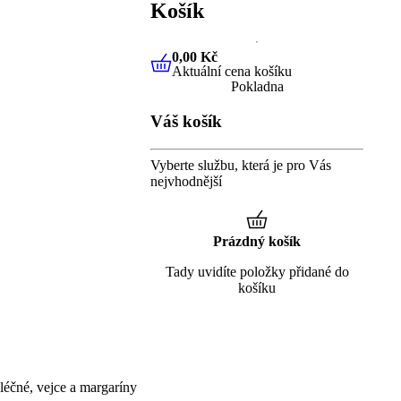
Košík
0,00 Kč
Aktuální cena košíku
0,00 Kč
Aktuální cena košíku
Pokladna
Váš košík
Vyberte službu, která je pro Vás
nejvhodnější
Prázdný košík
Tady uvidíte položky přidané do
košíku
éčné, vejce a margaríny