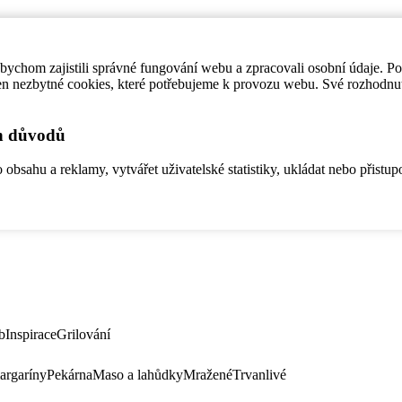
ychom zajistili správné fungování webu a zpracovali osobní údaje. P
en nezbytné cookies, které potřebujeme k provozu webu. Své rozhodnu
ch důvodů
bsahu a reklamy, vytvářet uživatelské statistiky, ukládat nebo přistup
b
Inspirace
Grilování
argaríny
Pekárna
Maso a lahůdky
Mražené
Trvanlivé