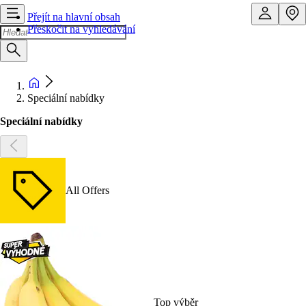
Přejít na hlavní obsah
Přeskočit na vyhledávání
Speciální nabídky
Speciální nabídky
All Offers
Top výběr