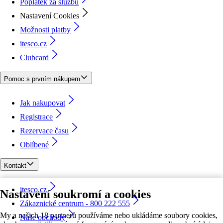
Poplatek za službu
Nastavení Cookies
Možnosti platby
itesco.cz
Clubcard
Pomoc s prvním nákupem
Jak nakupovat
Registrace
Rezervace času
Oblíbené
Kontakt
itesco.cz
Nastavení soukromí a cookies
Zákaznické centrum - 800 222 555
My a našich 18 partnerů používáme nebo ukládáme soubory cookies,
Naše obchody