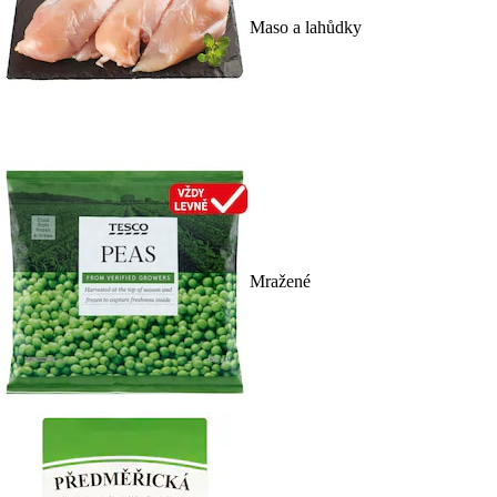
Maso a lahůdky
Mražené