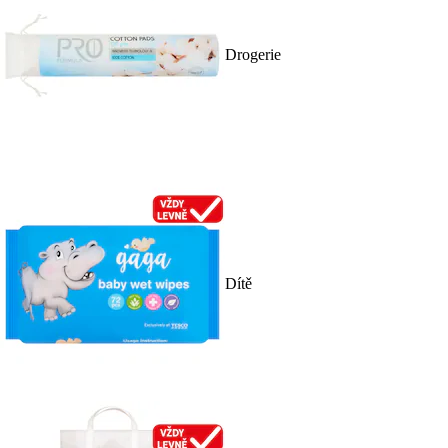
Drogerie
Dítě