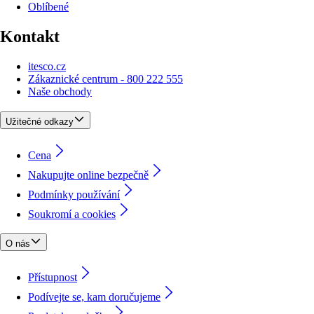
Oblíbené
Kontakt
itesco.cz
Zákaznické centrum - 800 222 555
Naše obchody
Užitečné odkazy
Cena
Nakupujte online bezpečně
Podmínky používání
Soukromí a cookies
O nás
Přístupnost
Podívejte se, kam doručujeme