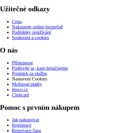
Užitečné odkazy
Cena
Nakupujte online bezpečně
Podmínky používání
Soukromí a cookies
O nás
Přístupnost
Podívejte se, kam doručujeme
Poplatek za službu
Nastavení Cookies
Možnosti platby
itesco.cz
Clubcard
Pomoc s prvním nákupem
Jak nakupovat
Registrace
Rezervace času