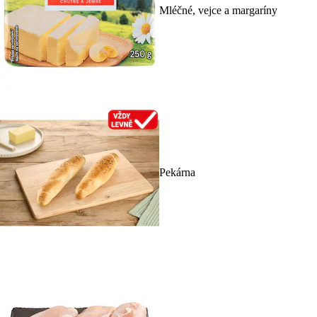
Mléčné, vejce a margaríny
Pekárna