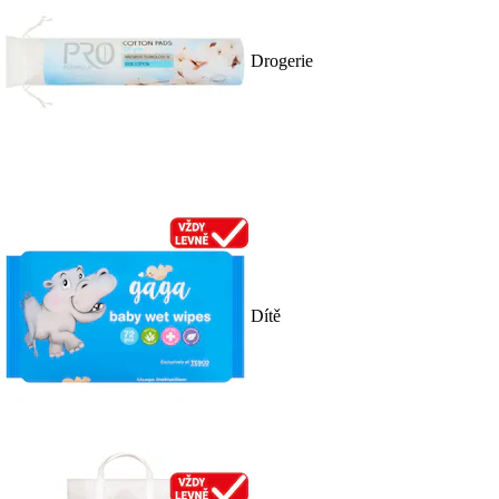
Drogerie
Dítě