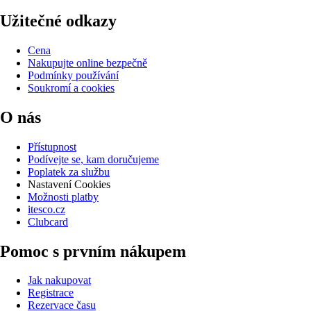
Užitečné odkazy
Cena
Nakupujte online bezpečně
Podmínky používání
Soukromí a cookies
O nás
Přístupnost
Podívejte se, kam doručujeme
Poplatek za službu
Nastavení Cookies
Možnosti platby
itesco.cz
Clubcard
Pomoc s prvním nákupem
Jak nakupovat
Registrace
Rezervace času