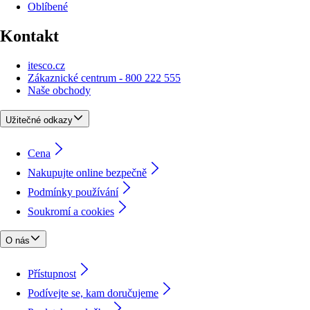
Oblíbené
Kontakt
itesco.cz
Zákaznické centrum - 800 222 555
Naše obchody
Užitečné odkazy
Cena
Nakupujte online bezpečně
Podmínky používání
Soukromí a cookies
O nás
Přístupnost
Podívejte se, kam doručujeme