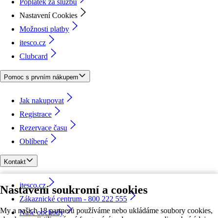
Poplatek za službu
Nastavení Cookies
Možnosti platby
itesco.cz
Clubcard
Pomoc s prvním nákupem
Jak nakupovat
Registrace
Rezervace času
Oblíbené
Kontakt
itesco.cz
Nastavení soukromí a cookies
Zákaznické centrum - 800 222 555
My a našich 18 partnerů používáme nebo ukládáme soubory cookies,
Naše obchody