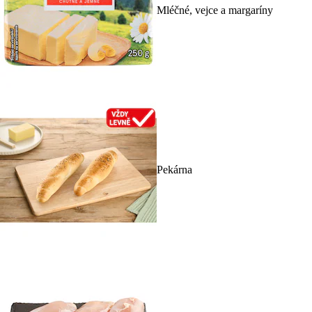
Mléčné, vejce a margaríny
Pekárna