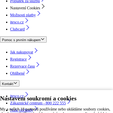
Poplatek za službu
Nastavení Cookies
Možnosti platby
itesco.cz
Clubcard
Pomoc s prvním nákupem
Jak nakupovat
Registrace
Rezervace času
Oblíbené
Kontakt
itesco.cz
Nastavení soukromí a cookies
Zákaznické centrum - 800 222 555
My a našich 18 partnerů používáme nebo ukládáme soubory cookies,
Naše obchody