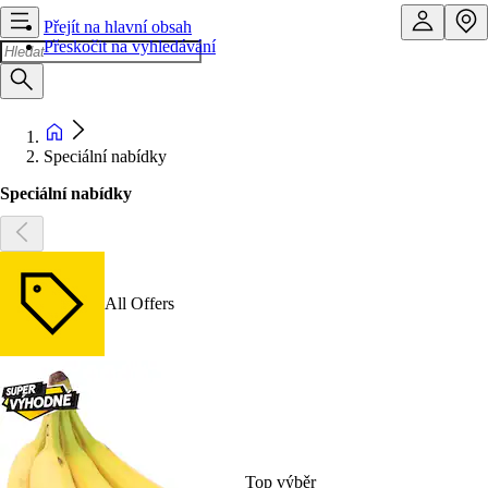
Přejít na hlavní obsah
Přeskočit na vyhledávání
Speciální nabídky
Speciální nabídky
All Offers
Top výběr