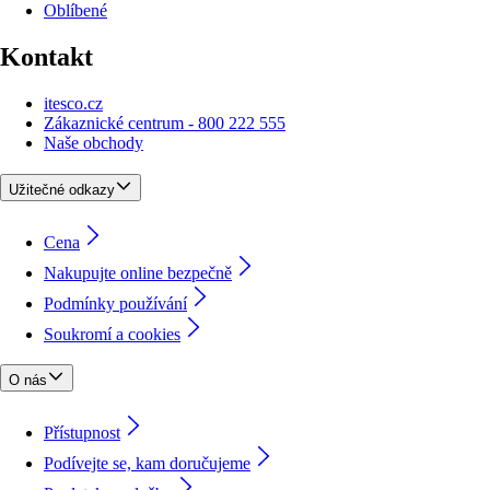
Oblíbené
Kontakt
itesco.cz
Zákaznické centrum - 800 222 555
Naše obchody
Užitečné odkazy
Cena
Nakupujte online bezpečně
Podmínky používání
Soukromí a cookies
O nás
Přístupnost
Podívejte se, kam doručujeme