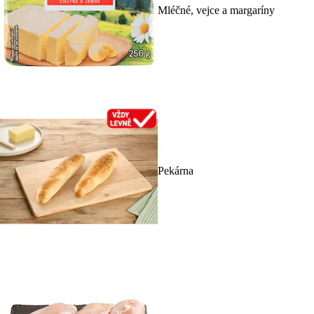
Mléčné, vejce a margaríny
Pekárna