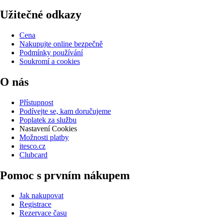
Užitečné odkazy
Cena
Nakupujte online bezpečně
Podmínky používání
Soukromí a cookies
O nás
Přístupnost
Podívejte se, kam doručujeme
Poplatek za službu
Nastavení Cookies
Možnosti platby
itesco.cz
Clubcard
Pomoc s prvním nákupem
Jak nakupovat
Registrace
Rezervace času