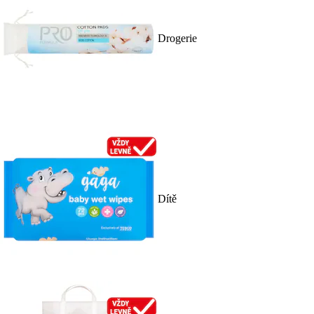
Drogerie
Dítě