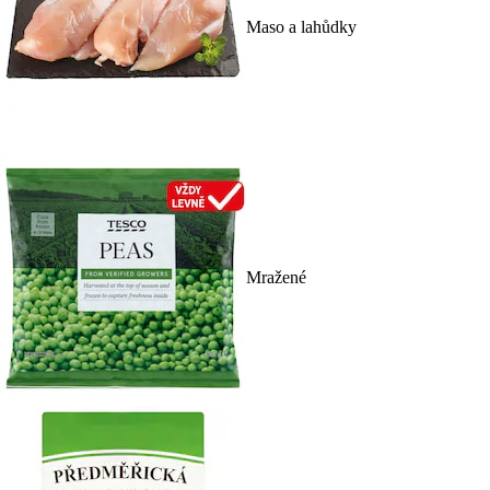
Maso a lahůdky
Mražené