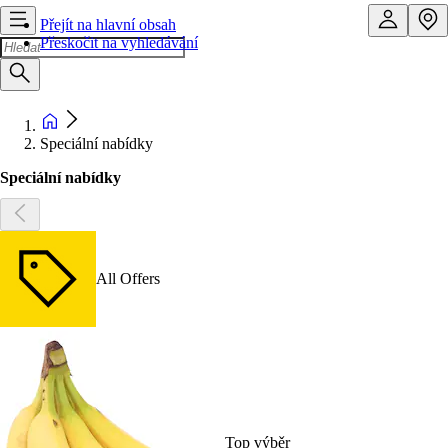
Přejít na hlavní obsah
Přeskočit na vyhledávání
Speciální nabídky
Speciální nabídky
All Offers
Top výběr