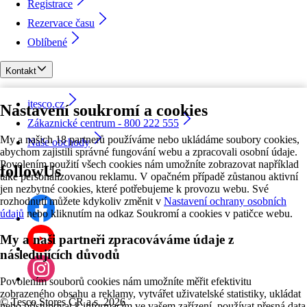
Registrace
Rezervace času
Oblíbené
Kontakt
itesco.cz
Nastavení soukromí a cookies
Zákaznické centrum - 800 222 555
My a našich 18 partnerů používáme nebo ukládáme soubory cookies,
Naše obchody
abychom zajistili správné fungování webu a zpracovali osobní údaje.
Povolením použití všech cookies nám umožníte zobrazovat například
followUs
také personalizovanou reklamu. V opačném případě zůstanou aktivní
jen nezbytné cookies, které potřebujeme k provozu webu. Své
rozhodnutí můžete kdykoliv změnit v
Nastavení ochrany osobních
údajů
nebo kliknutím na odkaz Soukromí a cookies v patičce webu.
My a naši partneři zpracováváme údaje z
následujících důvodů
Povolením souborů cookies nám umožníte měřit efektivitu
zobrazeného obsahu a reklamy, vytvářet uživatelské statistiky, ukládat
©
Tesco Stores ČR a.s. 2026
nebo přistupovat k informacím ve vašem zařízení, používat přesná data