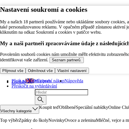
Nastavení soukromí a cookies
My a našich 18 partnerů používáme nebo ukládáme soubory cookies, ab
také personalizovanou reklamu. V opačném případě zůstanou aktivní j
kliknutím na odkaz Soukromí a cookies v patičce webu.
My a naši partneři zpracováváme údaje z následující
Povolením souborů cookies nám umožníte měřit efektivitu zobrazeného o
identifikovat vaše zařízení.
Seznam partnerů.
Přijmout vše
Odmítnout vše
Vlastní nastavení
Přejít na hlavní obsah
Můj první nákup
Nápověda
English
Přeskočit na vyhledávání
Koupit teď
Oblíbené
Speciální nabídky
Online Clu
Všechny kategorie
Top výběr
Zpátky do školy
Novinky
Ovoce a zelenina
Mléčné, vejce a m