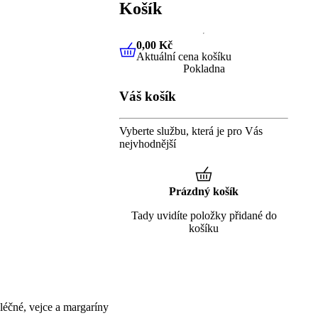
Košík
0,00 Kč
Aktuální cena košíku
0,00 Kč
Aktuální cena košíku
Pokladna
Váš košík
Vyberte službu, která je pro Vás
nejvhodnější
Prázdný košík
Tady uvidíte položky přidané do
košíku
éčné, vejce a margaríny