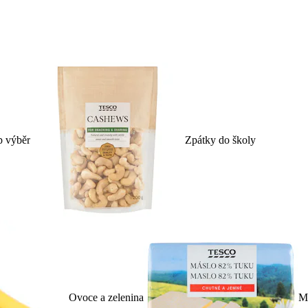
p výběr
Zpátky do školy
Ovoce a zelenina
Ml