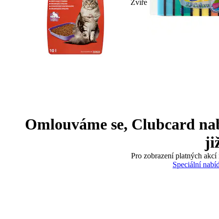
Zvíře
Omlouváme se, Clubcard nabíd
ji
Pro zobrazení platných akcí 
Speciální nabí