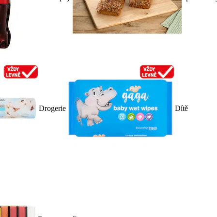
Drogerie
Dítě