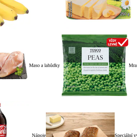
Maso a lahůdky
Mra
Nápoje
Speciální v