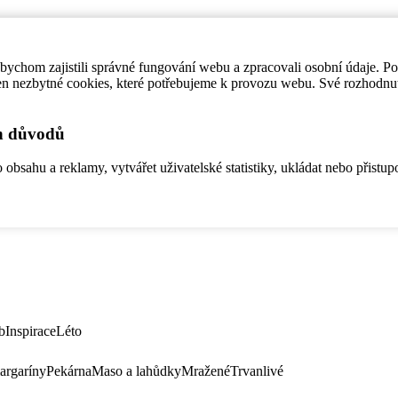
ychom zajistili správné fungování webu a zpracovali osobní údaje. P
en nezbytné cookies, které potřebujeme k provozu webu. Své rozhodnu
ch důvodů
bsahu a reklamy, vytvářet uživatelské statistiky, ukládat nebo přistup
b
Inspirace
Léto
argaríny
Pekárna
Maso a lahůdky
Mražené
Trvanlivé