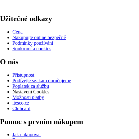
Užitečné odkazy
Cena
Nakupujte online bezpečně
Podmínky používání
Soukromí a cookies
O nás
Přístupnost
Podívejte se, kam doručujeme
Poplatek za službu
Nastavení Cookies
Možnosti platby
itesco.cz
Clubcard
Pomoc s prvním nákupem
Jak nakupovat