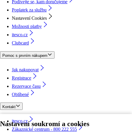
Podívejte se, kam doručujeme
Poplatek za službu
Nastavení Cookies
Možnosti platby
itesco.cz
Clubcard
Pomoc s prvním nákupem
Jak nakupovat
Registrace
Rezervace času
Oblíbené
Kontakt
itesco.cz
Nastavení soukromí a cookies
Zákaznické centrum - 800 222 555