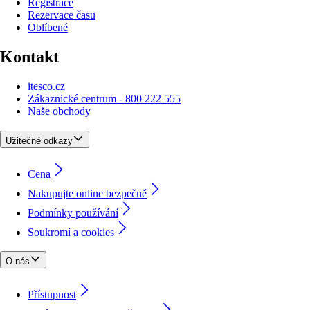
Registrace
Rezervace času
Oblíbené
Kontakt
itesco.cz
Zákaznické centrum - 800 222 555
Naše obchody
Užitečné odkazy
Cena
Nakupujte online bezpečně
Podmínky používání
Soukromí a cookies
O nás
Přístupnost