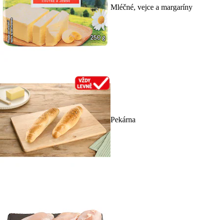
Mléčné, vejce a margaríny
Pekárna