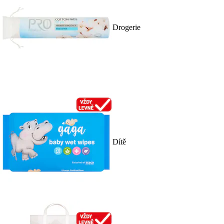
Drogerie
Dítě