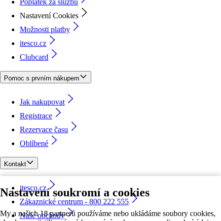
Poplatek za službu
Nastavení Cookies
Možnosti platby
itesco.cz
Clubcard
Pomoc s prvním nákupem
Jak nakupovat
Registrace
Rezervace času
Oblíbené
Kontakt
itesco.cz
Nastavení soukromí a cookies
Zákaznické centrum - 800 222 555
My a našich 18 partnerů používáme nebo ukládáme soubory cookies,
Naše obchody