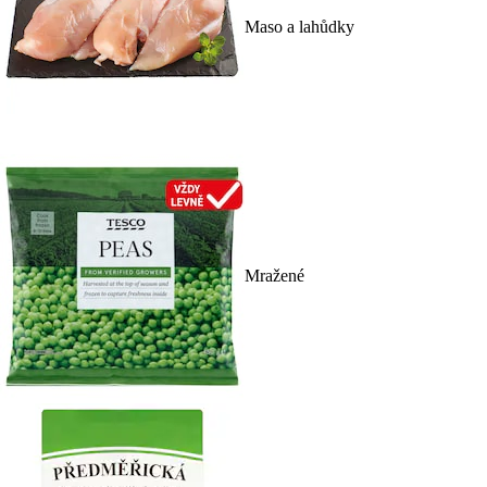
Maso a lahůdky
Mražené