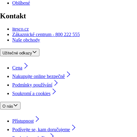
Oblíbené
Kontakt
itesco.cz
Zákaznické centrum - 800 222 555
Naše obchody
Užitečné odkazy
Cena
Nakupujte online bezpečně
Podmínky používání
Soukromí a cookies
O nás
Přístupnost
Podívejte se, kam doručujeme