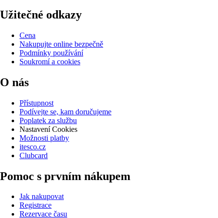
Užitečné odkazy
Cena
Nakupujte online bezpečně
Podmínky používání
Soukromí a cookies
O nás
Přístupnost
Podívejte se, kam doručujeme
Poplatek za službu
Nastavení Cookies
Možnosti platby
itesco.cz
Clubcard
Pomoc s prvním nákupem
Jak nakupovat
Registrace
Rezervace času