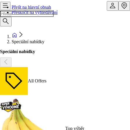
Přejít na hlavní obsah
Přeskočit na vyhledávání
Speciální nabídky
Speciální nabídky
All Offers
Top výběr