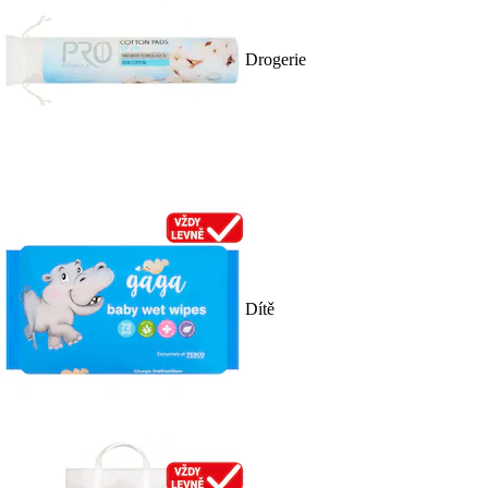
Drogerie
Dítě