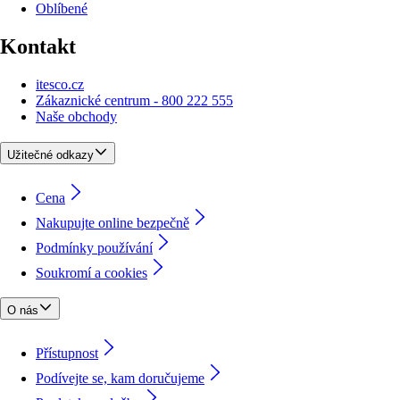
Oblíbené
Kontakt
itesco.cz
Zákaznické centrum - 800 222 555
Naše obchody
Užitečné odkazy
Cena
Nakupujte online bezpečně
Podmínky používání
Soukromí a cookies
O nás
Přístupnost
Podívejte se, kam doručujeme