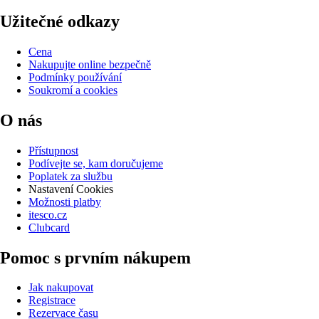
Užitečné odkazy
Cena
Nakupujte online bezpečně
Podmínky používání
Soukromí a cookies
O nás
Přístupnost
Podívejte se, kam doručujeme
Poplatek za službu
Nastavení Cookies
Možnosti platby
itesco.cz
Clubcard
Pomoc s prvním nákupem
Jak nakupovat
Registrace
Rezervace času