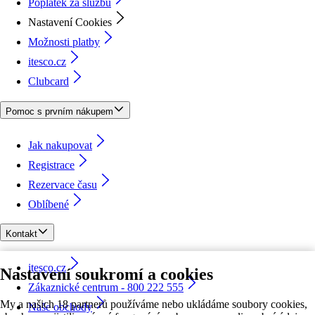
Poplatek za službu
Nastavení Cookies
Možnosti platby
itesco.cz
Clubcard
Pomoc s prvním nákupem
Jak nakupovat
Registrace
Rezervace času
Oblíbené
Kontakt
itesco.cz
Nastavení soukromí a cookies
Zákaznické centrum - 800 222 555
My a našich 18 partnerů používáme nebo ukládáme soubory cookies,
Naše obchody