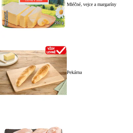
Mléčné, vejce a margaríny
Pekárna