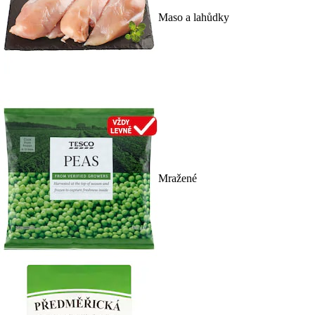
Maso a lahůdky
Mražené