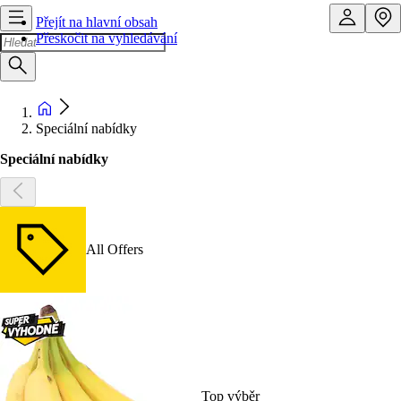
Přejít na hlavní obsah
Přeskočit na vyhledávání
Speciální nabídky
Speciální nabídky
All Offers
Top výběr