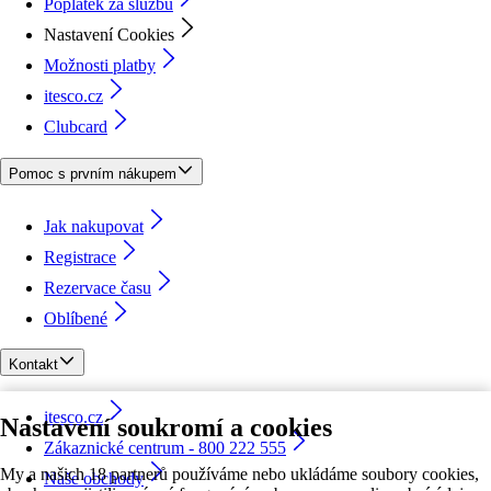
Poplatek za službu
Nastavení Cookies
Možnosti platby
itesco.cz
Clubcard
Pomoc s prvním nákupem
Jak nakupovat
Registrace
Rezervace času
Oblíbené
Kontakt
itesco.cz
Nastavení soukromí a cookies
Zákaznické centrum - 800 222 555
My a našich 18 partnerů používáme nebo ukládáme soubory cookies,
Naše obchody