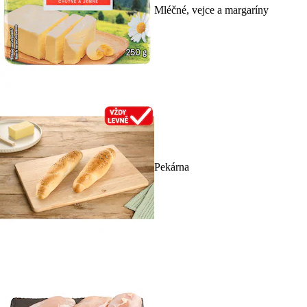
Mléčné, vejce a margaríny
Pekárna