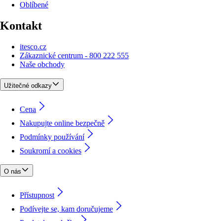
Oblíbené
Kontakt
itesco.cz
Zákaznické centrum - 800 222 555
Naše obchody
Užitečné odkazy
Cena
Nakupujte online bezpečně
Podmínky používání
Soukromí a cookies
O nás
Přístupnost
Podívejte se, kam doručujeme