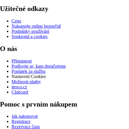
Užitečné odkazy
Cena
Nakupujte online bezpečně
Podmínky používání
Soukromí a cookies
O nás
Přístupnost
Podívejte se, kam doručujeme
Poplatek za službu
Nastavení Cookies
Možnosti platby
itesco.cz
Clubcard
Pomoc s prvním nákupem
Jak nakupovat
Registrace
Rezervace času