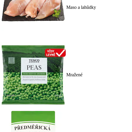
Maso a lahůdky
Mražené