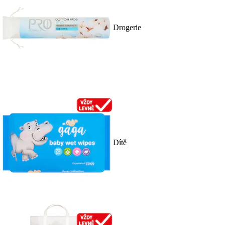
Drogerie
Dítě