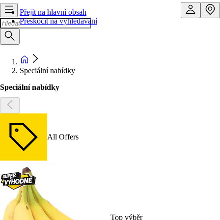
Přejít na hlavní obsah
Přeskočit na vyhledávání
Speciální nabídky
Speciální nabídky
All Offers
Top výběr