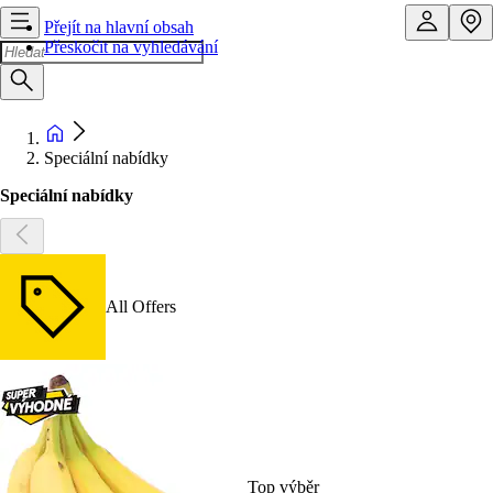
Přejít na hlavní obsah
Přeskočit na vyhledávání
Speciální nabídky
Speciální nabídky
All Offers
Top výběr