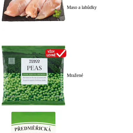
Maso a lahůdky
Mražené