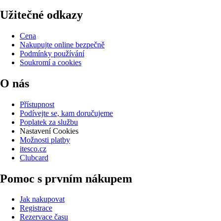
Užitečné odkazy
Cena
Nakupujte online bezpečně
Podmínky používání
Soukromí a cookies
O nás
Přístupnost
Podívejte se, kam doručujeme
Poplatek za službu
Nastavení Cookies
Možnosti platby
itesco.cz
Clubcard
Pomoc s prvním nákupem
Jak nakupovat
Registrace
Rezervace času