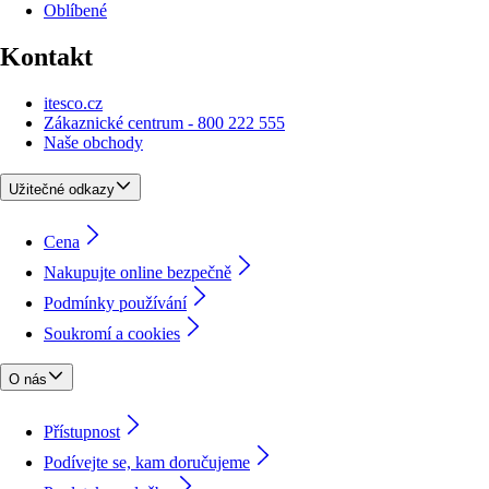
Oblíbené
Kontakt
itesco.cz
Zákaznické centrum - 800 222 555
Naše obchody
Užitečné odkazy
Cena
Nakupujte online bezpečně
Podmínky používání
Soukromí a cookies
O nás
Přístupnost
Podívejte se, kam doručujeme