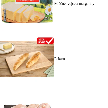
Mléčné, vejce a margaríny
Pekárna