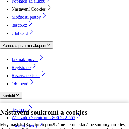
Poplatek za službu
Nastavení Cookies
Možnosti platby
itesco.cz
Clubcard
Pomoc s prvním nákupem
Jak nakupovat
Registrace
Rezervace času
Oblíbené
Kontakt
itesco.cz
Nastavení soukromí a cookies
Zákaznické centrum - 800 222 555
My a našich 18 partnerů používáme nebo ukládáme soubory cookies,
Naše obchody