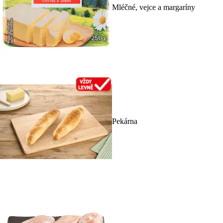
Mléčné, vejce a margaríny
Pekárna