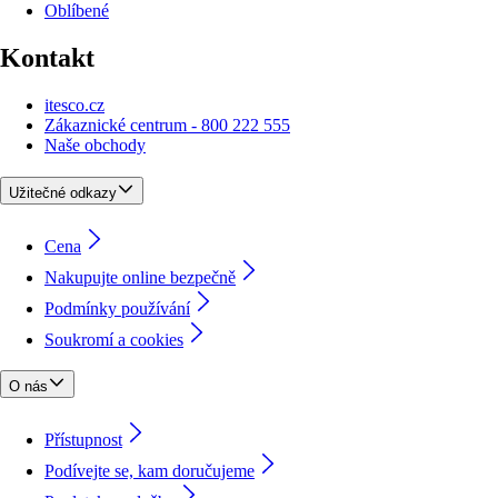
Oblíbené
Kontakt
itesco.cz
Zákaznické centrum - 800 222 555
Naše obchody
Užitečné odkazy
Cena
Nakupujte online bezpečně
Podmínky používání
Soukromí a cookies
O nás
Přístupnost
Podívejte se, kam doručujeme