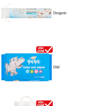
Drogerie
Dítě