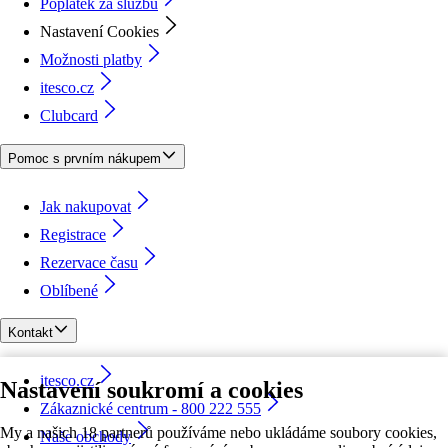
Poplatek za službu
Nastavení Cookies
Možnosti platby
itesco.cz
Clubcard
Pomoc s prvním nákupem
Jak nakupovat
Registrace
Rezervace času
Oblíbené
Kontakt
itesco.cz
Nastavení soukromí a cookies
Zákaznické centrum - 800 222 555
My a našich 18 partnerů používáme nebo ukládáme soubory cookies,
Naše obchody