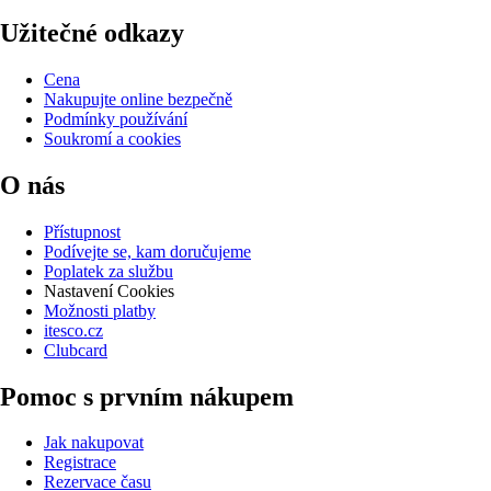
Užitečné odkazy
Cena
Nakupujte online bezpečně
Podmínky používání
Soukromí a cookies
O nás
Přístupnost
Podívejte se, kam doručujeme
Poplatek za službu
Nastavení Cookies
Možnosti platby
itesco.cz
Clubcard
Pomoc s prvním nákupem
Jak nakupovat
Registrace
Rezervace času