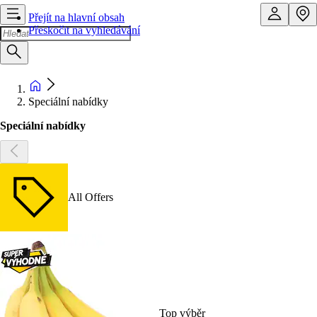
Přejít na hlavní obsah
Přeskočit na vyhledávání
Speciální nabídky
Speciální nabídky
All Offers
Top výběr