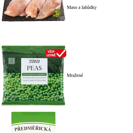
Maso a lahůdky
Mražené