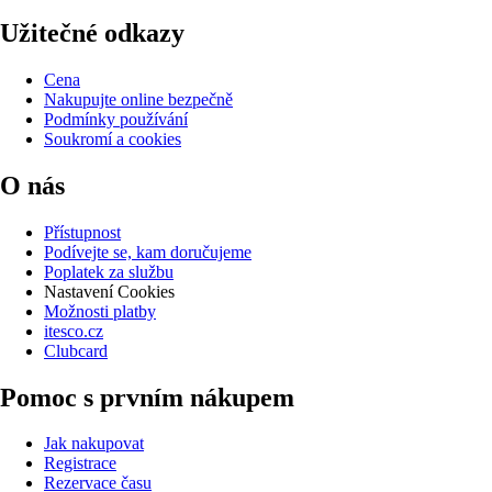
Užitečné odkazy
Cena
Nakupujte online bezpečně
Podmínky používání
Soukromí a cookies
O nás
Přístupnost
Podívejte se, kam doručujeme
Poplatek za službu
Nastavení Cookies
Možnosti platby
itesco.cz
Clubcard
Pomoc s prvním nákupem
Jak nakupovat
Registrace
Rezervace času