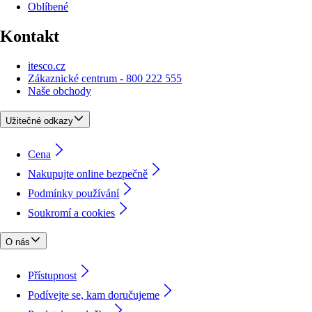
Oblíbené
Kontakt
itesco.cz
Zákaznické centrum - 800 222 555
Naše obchody
Užitečné odkazy
Cena
Nakupujte online bezpečně
Podmínky používání
Soukromí a cookies
O nás
Přístupnost
Podívejte se, kam doručujeme