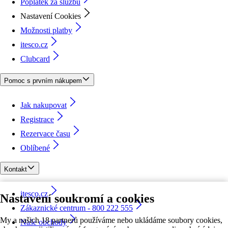
Poplatek za službu
Nastavení Cookies
Možnosti platby
itesco.cz
Clubcard
Pomoc s prvním nákupem
Jak nakupovat
Registrace
Rezervace času
Oblíbené
Kontakt
itesco.cz
Nastavení soukromí a cookies
Zákaznické centrum - 800 222 555
My a našich 18 partnerů používáme nebo ukládáme soubory cookies,
Naše obchody