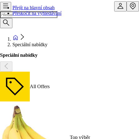
Přejít na hlavní obsah
Přeskočit na vyhledávání
Speciální nabídky
Speciální nabídky
All Offers
Top výběr