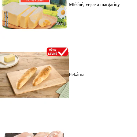
Mléčné, vejce a margaríny
Pekárna