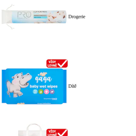
Drogerie
Dítě