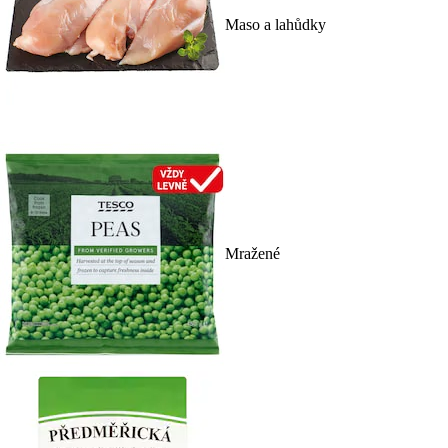
Maso a lahůdky
Mražené