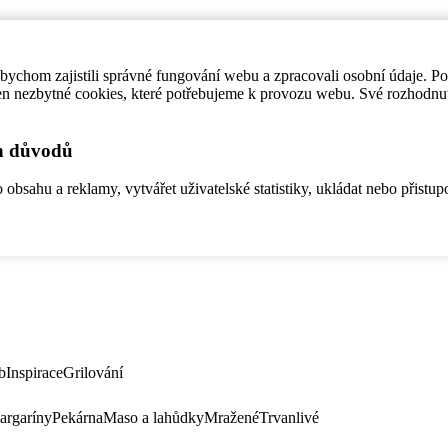
ychom zajistili správné fungování webu a zpracovali osobní údaje. P
en nezbytné cookies, které potřebujeme k provozu webu. Své rozhodnu
ch důvodů
bsahu a reklamy, vytvářet uživatelské statistiky, ukládat nebo přistup
b
Inspirace
Grilování
argaríny
Pekárna
Maso a lahůdky
Mražené
Trvanlivé