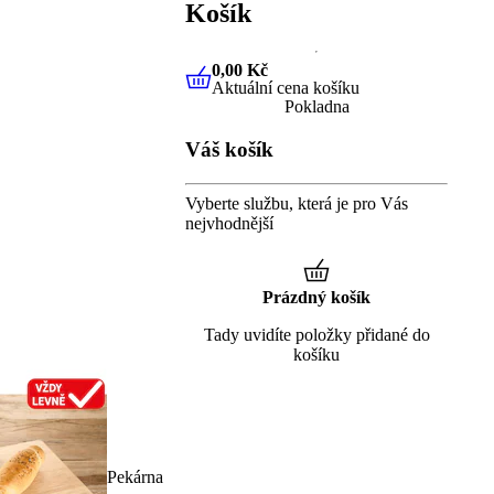
Košík
0,00 Kč
Aktuální cena košíku
0,00 Kč
Aktuální cena košíku
Pokladna
Váš košík
Vyberte službu, která je pro Vás
nejvhodnější
Prázdný košík
Tady uvidíte položky přidané do
košíku
Pekárna