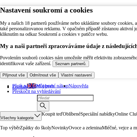
Nastavení soukromí a cookies
My a našich 18 partnerů používáme nebo ukládáme soubory cookies, ab
také personalizovanou reklamu. V opačném případě zůstanou aktivní j
kliknutím na odkaz Soukromí a cookies v patičce webu.
My a naši partneři zpracováváme údaje z následující
Povolením souborů cookies nám umožníte měřit efektivitu zobrazeného o
identifikovat vaše zařízení.
Seznam partnerů.
Přijmout vše
Odmítnout vše
Vlastní nastavení
Přejít na hlavní obsah
Můj první nákup
Nápověda
English
Přeskočit na vyhledávání
Koupit teď
Oblíbené
Speciální nabídky
Online Clu
Všechny kategorie
Top výběr
Zpátky do školy
Novinky
Ovoce a zelenina
Mléčné, vejce a m