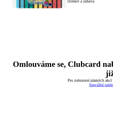
Domov a zábava
Omlouváme se, Clubcard nabíd
ji
Pro zobrazení platných akcí 
Speciální nabí