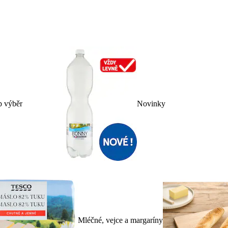
p výběr
Novinky
Mléčné, vejce a margaríny