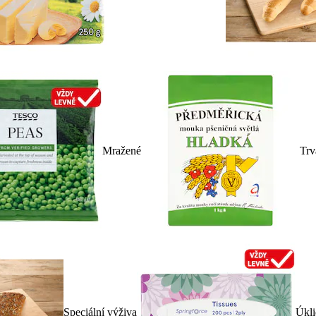
Mražené
Trv
Speciální výživa
Úkli