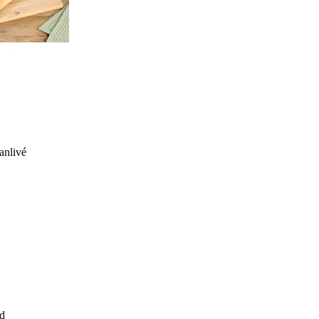
anlivé
d