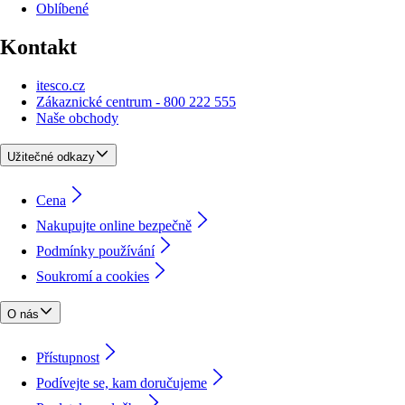
Oblíbené
Kontakt
itesco.cz
Zákaznické centrum - 800 222 555
Naše obchody
Užitečné odkazy
Cena
Nakupujte online bezpečně
Podmínky používání
Soukromí a cookies
O nás
Přístupnost
Podívejte se, kam doručujeme