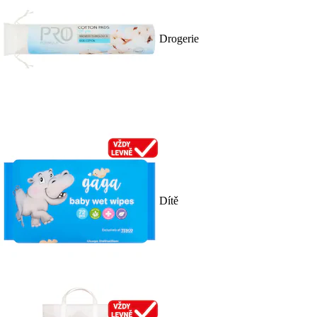
Drogerie
Dítě