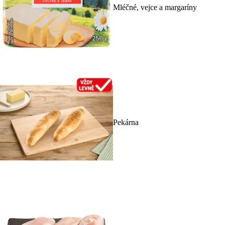
Mléčné, vejce a margaríny
Pekárna