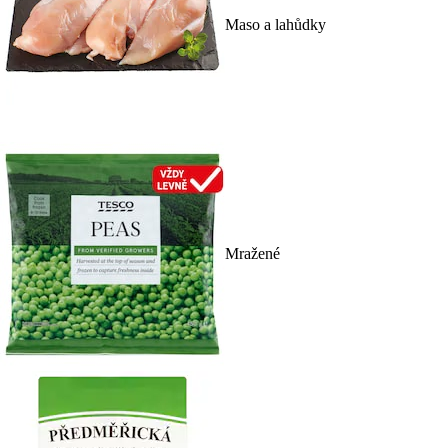
Maso a lahůdky
Mražené