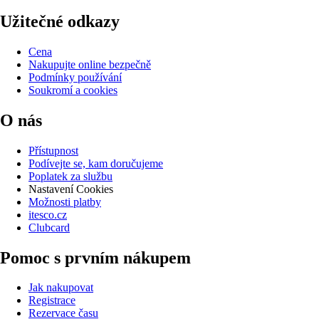
Užitečné odkazy
Cena
Nakupujte online bezpečně
Podmínky používání
Soukromí a cookies
O nás
Přístupnost
Podívejte se, kam doručujeme
Poplatek za službu
Nastavení Cookies
Možnosti platby
itesco.cz
Clubcard
Pomoc s prvním nákupem
Jak nakupovat
Registrace
Rezervace času