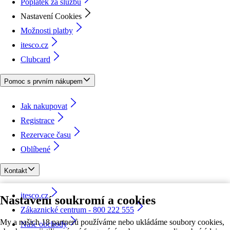
Poplatek za službu
Nastavení Cookies
Možnosti platby
itesco.cz
Clubcard
Pomoc s prvním nákupem
Jak nakupovat
Registrace
Rezervace času
Oblíbené
Kontakt
itesco.cz
Nastavení soukromí a cookies
Zákaznické centrum - 800 222 555
My a našich 18 partnerů používáme nebo ukládáme soubory cookies,
Naše obchody