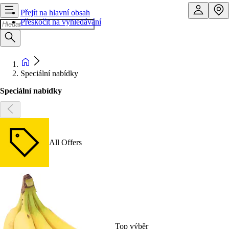
Přejít na hlavní obsah
Přeskočit na vyhledávání
Speciální nabídky
Speciální nabídky
All Offers
Top výběr