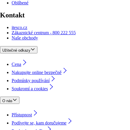
Oblíbené
Kontakt
itesco.cz
Zákaznické centrum - 800 222 555
Naše obchody
Užitečné odkazy
Cena
Nakupujte online bezpečně
Podmínky používání
Soukromí a cookies
O nás
Přístupnost
Podívejte se, kam doručujeme