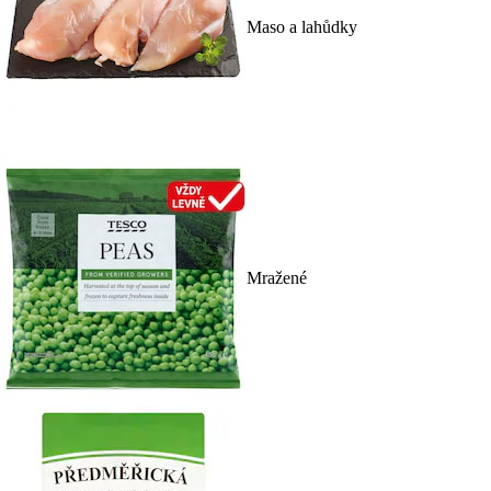
Maso a lahůdky
Mražené