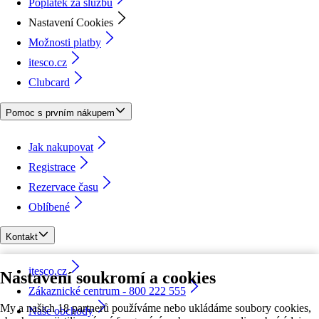
Poplatek za službu
Nastavení Cookies
Možnosti platby
itesco.cz
Clubcard
Pomoc s prvním nákupem
Jak nakupovat
Registrace
Rezervace času
Oblíbené
Kontakt
itesco.cz
Nastavení soukromí a cookies
Zákaznické centrum - 800 222 555
My a našich 18 partnerů používáme nebo ukládáme soubory cookies,
Naše obchody