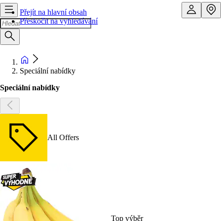
Přejít na hlavní obsah
Přeskočit na vyhledávání
Speciální nabídky
Speciální nabídky
All Offers
Top výběr