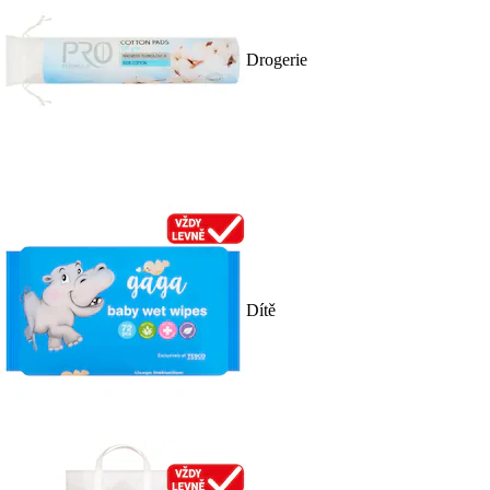
Drogerie
Dítě