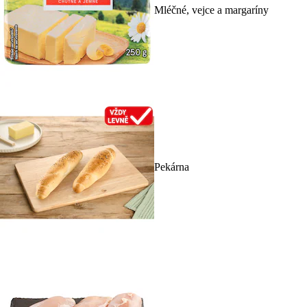
Mléčné, vejce a margaríny
Pekárna