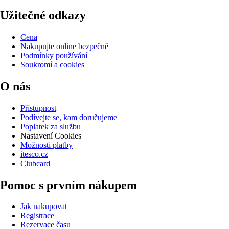
Užitečné odkazy
Cena
Nakupujte online bezpečně
Podmínky používání
Soukromí a cookies
O nás
Přístupnost
Podívejte se, kam doručujeme
Poplatek za službu
Nastavení Cookies
Možnosti platby
itesco.cz
Clubcard
Pomoc s prvním nákupem
Jak nakupovat
Registrace
Rezervace času