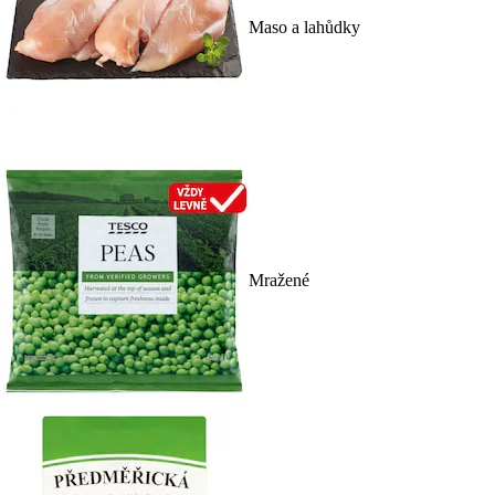
Maso a lahůdky
Mražené