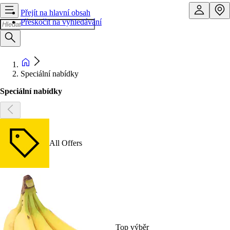
Přejít na hlavní obsah
Přeskočit na vyhledávání
Speciální nabídky
Speciální nabídky
All Offers
Top výběr