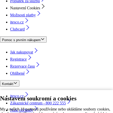
Poplatek za službu
Nastavení Cookies
Možnosti platby
itesco.cz
Clubcard
Pomoc s prvním nákupem
Jak nakupovat
Registrace
Rezervace času
Oblíbené
Kontakt
itesco.cz
Nastavení soukromí a cookies
Zákaznické centrum - 800 222 555
My a našich 18 partnerů používáme nebo ukládáme soubory cookies,
Naše obchody