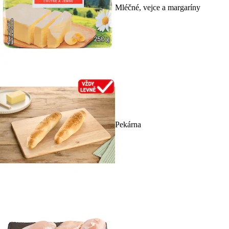
Mléčné, vejce a margaríny
Pekárna