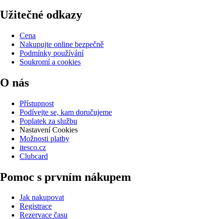
Užitečné odkazy
Cena
Nakupujte online bezpečně
Podmínky používání
Soukromí a cookies
O nás
Přístupnost
Podívejte se, kam doručujeme
Poplatek za službu
Nastavení Cookies
Možnosti platby
itesco.cz
Clubcard
Pomoc s prvním nákupem
Jak nakupovat
Registrace
Rezervace času