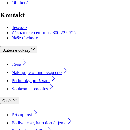
Oblíbené
Kontakt
itesco.cz
Zákaznické centrum - 800 222 555
Naše obchody
Užitečné odkazy
Cena
Nakupujte online bezpečně
Podmínky používání
Soukromí a cookies
O nás
Přístupnost
Podívejte se, kam doručujeme