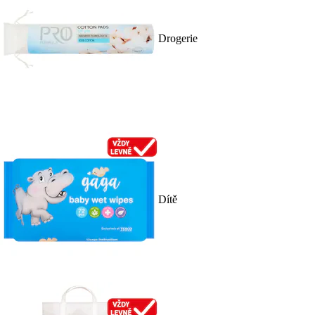
Drogerie
Dítě