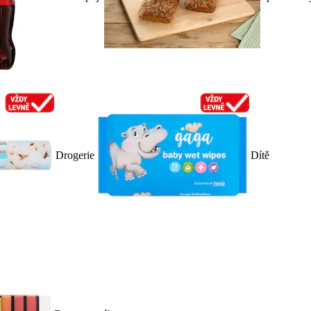
Drogerie
Dítě