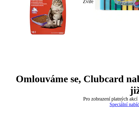
Zvíře
Omlouváme se, Clubcard nabíd
ji
Pro zobrazení platných akcí 
Speciální nabí