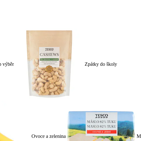
p výběr
Zpátky do školy
Ovoce a zelenina
Ml