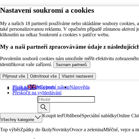
Nastavení soukromí a cookies
My a našich 18 partnerů používáme nebo ukládáme soubory cookies, ab
také personalizovanou reklamu. V opačném případě zůstanou aktivní j
kliknutím na odkaz Soukromí a cookies v patičce webu.
My a naši partneři zpracováváme údaje z následující
Povolením souborů cookies nám umožníte měřit efektivitu zobrazeného o
identifikovat vaše zařízení.
Seznam partnerů.
Přijmout vše
Odmítnout vše
Vlastní nastavení
Přejít na hlavní obsah
Můj první nákup
Nápověda
English
Přeskočit na vyhledávání
Koupit teď
Oblíbené
Speciální nabídky
Online Clu
Všechny kategorie
Top výběr
Zpátky do školy
Novinky
Ovoce a zelenina
Mléčné, vejce a m