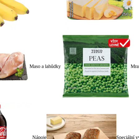
Maso a lahůdky
Mra
Nápoje
Speciální v