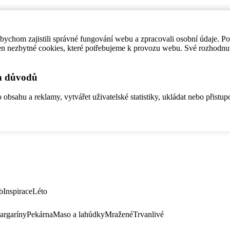
ychom zajistili správné fungování webu a zpracovali osobní údaje. P
en nezbytné cookies, které potřebujeme k provozu webu. Své rozhodnu
ch důvodů
bsahu a reklamy, vytvářet uživatelské statistiky, ukládat nebo přistup
b
Inspirace
Léto
argaríny
Pekárna
Maso a lahůdky
Mražené
Trvanlivé