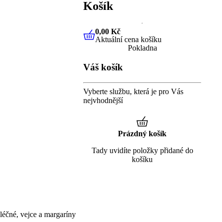
Košík
0,00 Kč
Aktuální cena košíku
0,00 Kč
Aktuální cena košíku
Pokladna
Váš košík
Vyberte službu, která je pro Vás
nejvhodnější
Prázdný košík
Tady uvidíte položky přidané do
košíku
éčné, vejce a margaríny