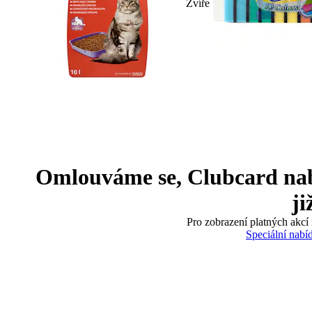
Zvíře
Omlouváme se, Clubcard nabíd
ji
Pro zobrazení platných akcí 
Speciální nabí