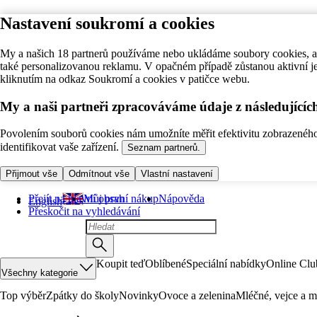
Nastavení soukromí a cookies
My a našich 18 partnerů používáme nebo ukládáme soubory cookies, ab
také personalizovanou reklamu. V opačném případě zůstanou aktivní j
kliknutím na odkaz Soukromí a cookies v patičce webu.
My a naši partneři zpracováváme údaje z následující
Povolením souborů cookies nám umožníte měřit efektivitu zobrazeného o
identifikovat vaše zařízení.
Seznam partnerů.
Přijmout vše
Odmítnout vše
Vlastní nastavení
Přejít na hlavní obsah
Můj první nákup
Nápověda
English
Přeskočit na vyhledávání
Koupit teď
Oblíbené
Speciální nabídky
Online Clu
Všechny kategorie
Top výběr
Zpátky do školy
Novinky
Ovoce a zelenina
Mléčné, vejce a m