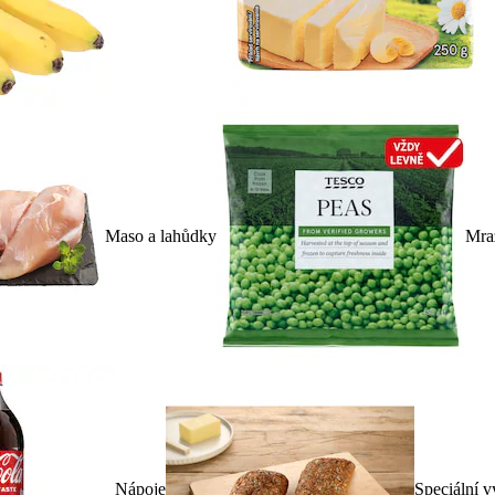
Maso a lahůdky
Mra
Nápoje
Speciální v