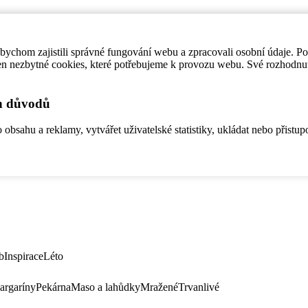
ychom zajistili správné fungování webu a zpracovali osobní údaje. P
en nezbytné cookies, které potřebujeme k provozu webu. Své rozhodnu
ch důvodů
bsahu a reklamy, vytvářet uživatelské statistiky, ukládat nebo přistup
b
Inspirace
Léto
argaríny
Pekárna
Maso a lahůdky
Mražené
Trvanlivé