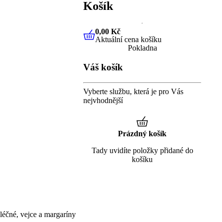
Košík
0,00 Kč
Aktuální cena košíku
0,00 Kč
Aktuální cena košíku
Pokladna
Váš košík
Vyberte službu, která je pro Vás
nejvhodnější
Prázdný košík
Tady uvidíte položky přidané do
košíku
éčné, vejce a margaríny