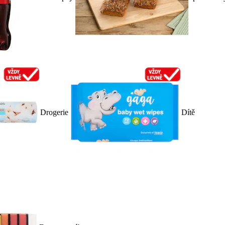
Drogerie
Dítě