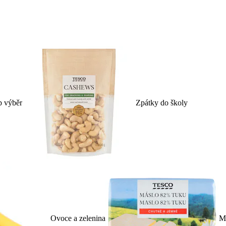
p výběr
Zpátky do školy
Ovoce a zelenina
Ml