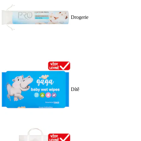
Drogerie
Dítě