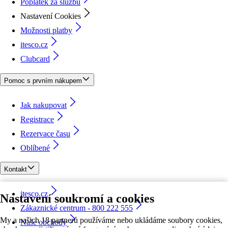
Poplatek za službu
Nastavení Cookies
Možnosti platby
itesco.cz
Clubcard
Pomoc s prvním nákupem
Jak nakupovat
Registrace
Rezervace času
Oblíbené
Kontakt
itesco.cz
Nastavení soukromí a cookies
Zákaznické centrum - 800 222 555
My a našich 18 partnerů používáme nebo ukládáme soubory cookies,
Naše obchody