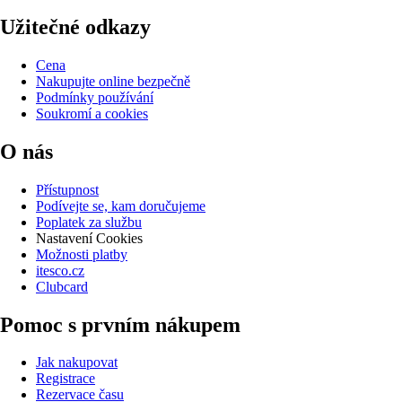
Užitečné odkazy
Cena
Nakupujte online bezpečně
Podmínky používání
Soukromí a cookies
O nás
Přístupnost
Podívejte se, kam doručujeme
Poplatek za službu
Nastavení Cookies
Možnosti platby
itesco.cz
Clubcard
Pomoc s prvním nákupem
Jak nakupovat
Registrace
Rezervace času