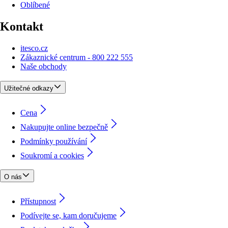
Oblíbené
Kontakt
itesco.cz
Zákaznické centrum - 800 222 555
Naše obchody
Užitečné odkazy
Cena
Nakupujte online bezpečně
Podmínky používání
Soukromí a cookies
O nás
Přístupnost
Podívejte se, kam doručujeme