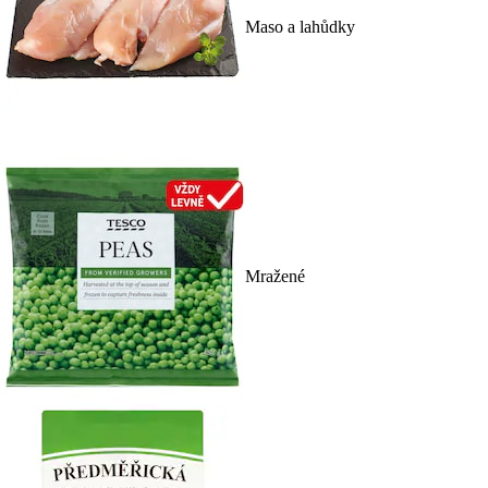
Maso a lahůdky
Mražené