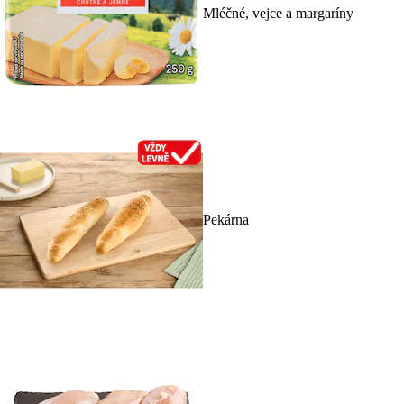
Mléčné, vejce a margaríny
Pekárna