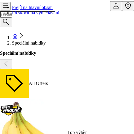
Přejít na hlavní obsah
Přeskočit na vyhledávání
Speciální nabídky
Speciální nabídky
All Offers
Top výběr