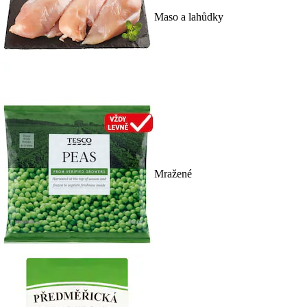
Maso a lahůdky
Mražené