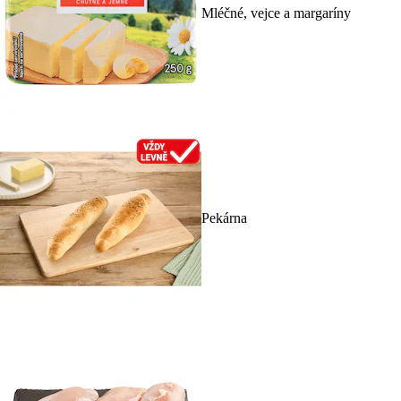
Mléčné, vejce a margaríny
Pekárna