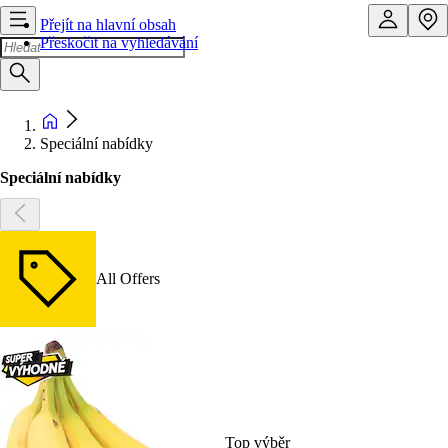
Přejít na hlavní obsah
Přeskočit na vyhledávání
Speciální nabídky
Speciální nabídky
All Offers
Top výběr