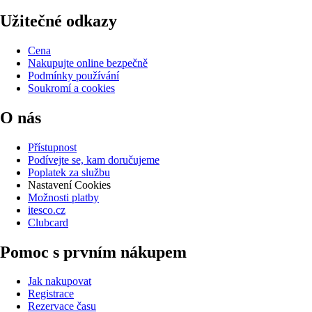
Užitečné odkazy
Cena
Nakupujte online bezpečně
Podmínky používání
Soukromí a cookies
O nás
Přístupnost
Podívejte se, kam doručujeme
Poplatek za službu
Nastavení Cookies
Možnosti platby
itesco.cz
Clubcard
Pomoc s prvním nákupem
Jak nakupovat
Registrace
Rezervace času