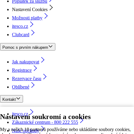
Poplatek za službu
Nastavení Cookies
Možnosti platby
itesco.cz
Clubcard
Pomoc s prvním nákupem
Jak nakupovat
Registrace
Rezervace času
Oblíbené
Kontakt
itesco.cz
Nastavení soukromí a cookies
Zákaznické centrum - 800 222 555
My a našich 18 partnerů používáme nebo ukládáme soubory cookies,
Naše obchody