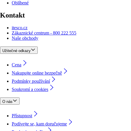
Oblíbené
Kontakt
itesco.cz
Zákaznické centrum - 800 222 555
Naše obchody
Užitečné odkazy
Cena
Nakupujte online bezpečně
Podmínky používání
Soukromí a cookies
O nás
Přístupnost
Podívejte se, kam doručujeme