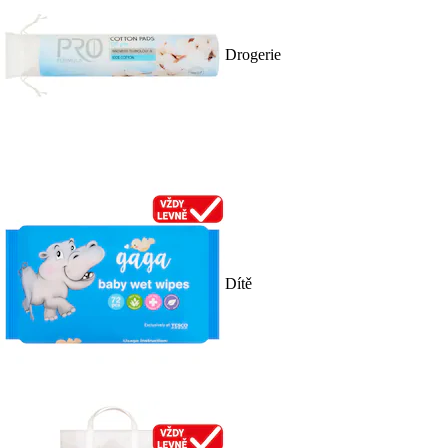
Drogerie
Dítě