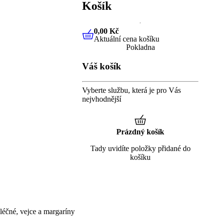
Košík
0,00 Kč
Aktuální cena košíku
0,00 Kč
Aktuální cena košíku
Pokladna
Váš košík
Vyberte službu, která je pro Vás
nejvhodnější
Prázdný košík
Tady uvidíte položky přidané do
košíku
éčné, vejce a margaríny