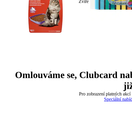
Zvíře
Omlouváme se, Clubcard nabíd
ji
Pro zobrazení platných akcí 
Speciální nabí