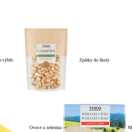
p výběr
Zpátky do školy
Ovoce a zelenina
Ml