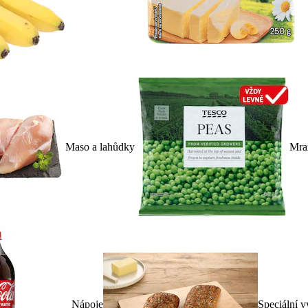
Maso a lahůdky
Mra
Nápoje
Speciální v