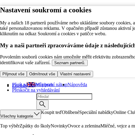
Nastavení soukromí a cookies
My a našich 18 partnerů používáme nebo ukládáme soubory cookies, ab
také personalizovanou reklamu. V opačném případě zůstanou aktivní j
kliknutím na odkaz Soukromí a cookies v patičce webu.
My a naši partneři zpracováváme údaje z následující
Povolením souborů cookies nám umožníte měřit efektivitu zobrazeného o
identifikovat vaše zařízení.
Seznam partnerů.
Přijmout vše
Odmítnout vše
Vlastní nastavení
Přejít na hlavní obsah
Můj první nákup
Nápověda
English
Přeskočit na vyhledávání
Koupit teď
Oblíbené
Speciální nabídky
Online Clu
Všechny kategorie
Top výběr
Zpátky do školy
Novinky
Ovoce a zelenina
Mléčné, vejce a m