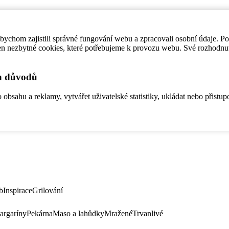
ychom zajistili správné fungování webu a zpracovali osobní údaje. P
en nezbytné cookies, které potřebujeme k provozu webu. Své rozhodnu
ch důvodů
bsahu a reklamy, vytvářet uživatelské statistiky, ukládat nebo přistup
b
Inspirace
Grilování
argaríny
Pekárna
Maso a lahůdky
Mražené
Trvanlivé