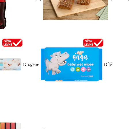
Drogerie
Dítě