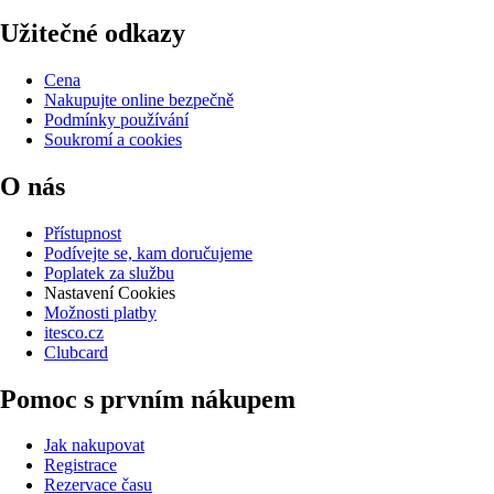
Užitečné odkazy
Cena
Nakupujte online bezpečně
Podmínky používání
Soukromí a cookies
O nás
Přístupnost
Podívejte se, kam doručujeme
Poplatek za službu
Nastavení Cookies
Možnosti platby
itesco.cz
Clubcard
Pomoc s prvním nákupem
Jak nakupovat
Registrace
Rezervace času