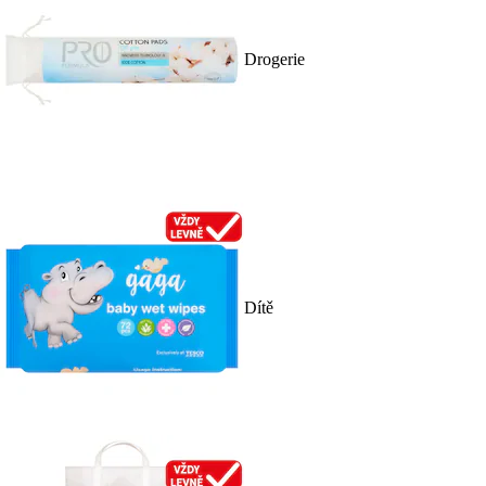
Drogerie
Dítě