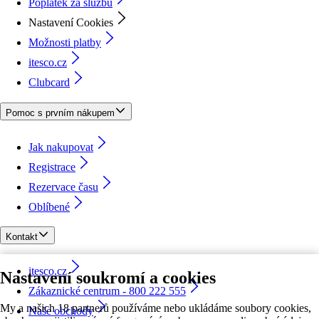
Poplatek za službu
Nastavení Cookies
Možnosti platby
itesco.cz
Clubcard
Pomoc s prvním nákupem
Jak nakupovat
Registrace
Rezervace času
Oblíbené
Kontakt
itesco.cz
Nastavení soukromí a cookies
Zákaznické centrum - 800 222 555
My a našich 18 partnerů používáme nebo ukládáme soubory cookies,
Naše obchody