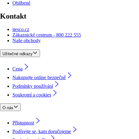
Oblíbené
Kontakt
itesco.cz
Zákaznické centrum - 800 222 555
Naše obchody
Užitečné odkazy
Cena
Nakupujte online bezpečně
Podmínky používání
Soukromí a cookies
O nás
Přístupnost
Podívejte se, kam doručujeme