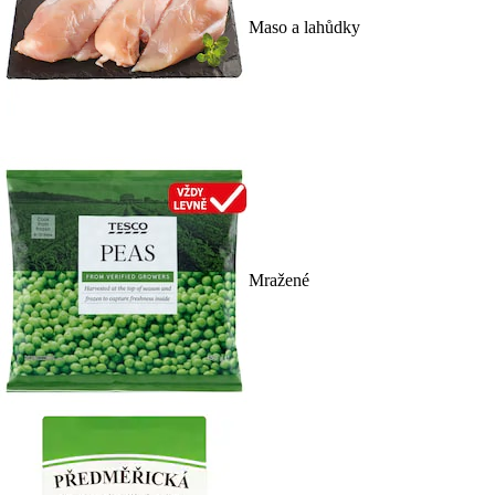
Maso a lahůdky
Mražené