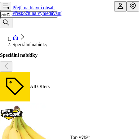
Přejít na hlavní obsah
Přeskočit na vyhledávání
Speciální nabídky
Speciální nabídky
All Offers
Top výběr