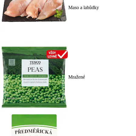
Maso a lahůdky
Mražené