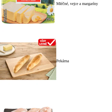
Mléčné, vejce a margaríny
Pekárna