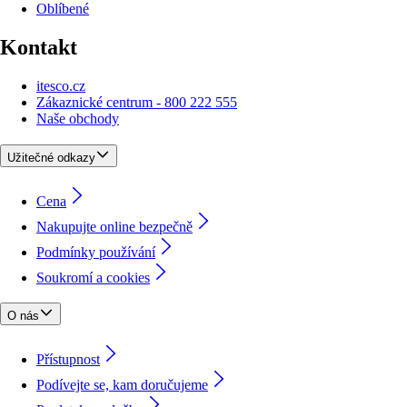
Oblíbené
Kontakt
itesco.cz
Zákaznické centrum - 800 222 555
Naše obchody
Užitečné odkazy
Cena
Nakupujte online bezpečně
Podmínky používání
Soukromí a cookies
O nás
Přístupnost
Podívejte se, kam doručujeme