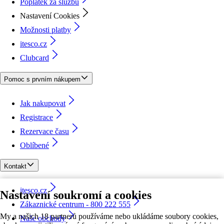
Poplatek za službu
Nastavení Cookies
Možnosti platby
itesco.cz
Clubcard
Pomoc s prvním nákupem
Jak nakupovat
Registrace
Rezervace času
Oblíbené
Kontakt
itesco.cz
Nastavení soukromí a cookies
Zákaznické centrum - 800 222 555
My a našich 18 partnerů používáme nebo ukládáme soubory cookies,
Naše obchody