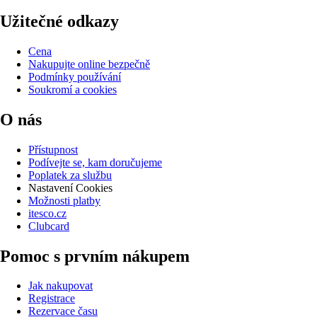
Užitečné odkazy
Cena
Nakupujte online bezpečně
Podmínky používání
Soukromí a cookies
O nás
Přístupnost
Podívejte se, kam doručujeme
Poplatek za službu
Nastavení Cookies
Možnosti platby
itesco.cz
Clubcard
Pomoc s prvním nákupem
Jak nakupovat
Registrace
Rezervace času