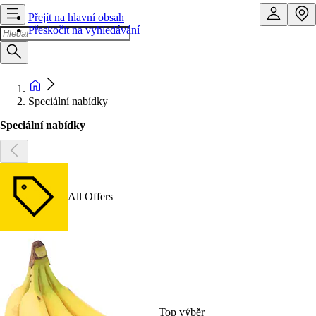
Přejít na hlavní obsah
Přeskočit na vyhledávání
Speciální nabídky
Speciální nabídky
All Offers
Top výběr