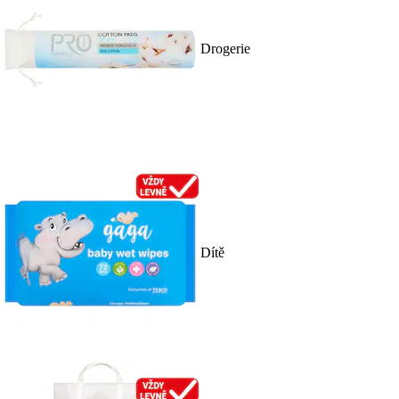
Drogerie
Dítě