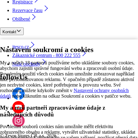
Registrace
Rezervace času
Oblíbené
Kontakt
itesco.cz
Nastavení soukromí a cookies
Zákaznické centrum - 800 222 555
My a našich 18 partnerů používáme nebo ukládáme soubory cookies,
Naše obchody
abychom zajistili správné fungování webu a zpracovali osobní údaje.
Povolením použití všech cookies nám umožníte zobrazovat například
followUs
také personalizovanou reklamu. V opačném případě zůstanou aktivní
jen nezbytné cookies, které potřebujeme k provozu webu. Své
rozhodnutí můžete kdykoliv změnit v
Nastavení ochrany osobních
údajů
nebo kliknutím na odkaz Soukromí a cookies v patičce webu.
My a naši partneři zpracováváme údaje z
následujících důvodů
Povolením souborů cookies nám umožníte měřit efektivitu
zobrazeného obsahu a reklamy, vytvářet uživatelské statistiky, ukládat
©
Tesco Stores ČR a.s. 2026
nebo přistupovat k informacím ve vašem zařízení, používat přesná data