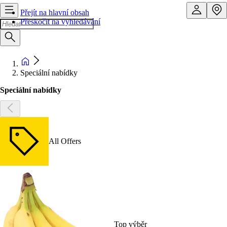
Přejít na hlavní obsah
Přeskočit na vyhledávání
Speciální nabídky
Speciální nabídky
All Offers
Top výběr