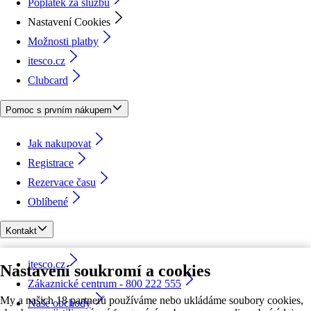
Poplatek za službu
Nastavení Cookies
Možnosti platby
itesco.cz
Clubcard
Pomoc s prvním nákupem
Jak nakupovat
Registrace
Rezervace času
Oblíbené
Kontakt
itesco.cz
Nastavení soukromí a cookies
Zákaznické centrum - 800 222 555
My a našich 18 partnerů používáme nebo ukládáme soubory cookies,
Naše obchody