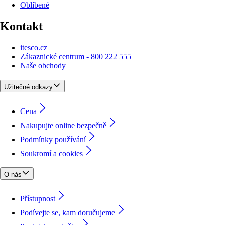
Oblíbené
Kontakt
itesco.cz
Zákaznické centrum - 800 222 555
Naše obchody
Užitečné odkazy
Cena
Nakupujte online bezpečně
Podmínky používání
Soukromí a cookies
O nás
Přístupnost
Podívejte se, kam doručujeme