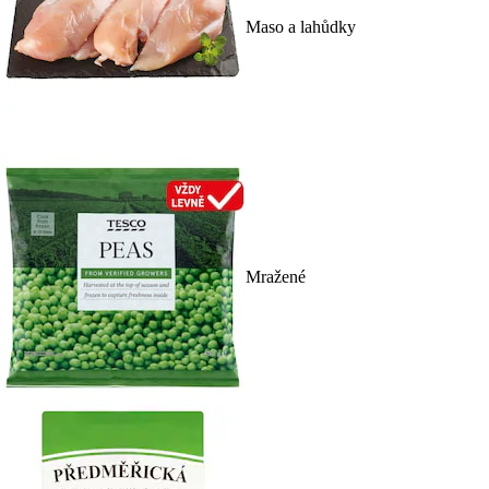
Maso a lahůdky
Mražené