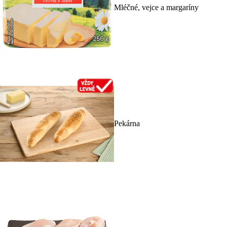
Mléčné, vejce a margaríny
Pekárna