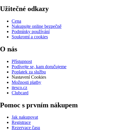
Užitečné odkazy
Cena
Nakupujte online bezpečně
Podmínky používání
Soukromí a cookies
O nás
Přístupnost
Podívejte se, kam doručujeme
Poplatek za službu
Nastavení Cookies
Možnosti platby
itesco.cz
Clubcard
Pomoc s prvním nákupem
Jak nakupovat
Registrace
Rezervace času