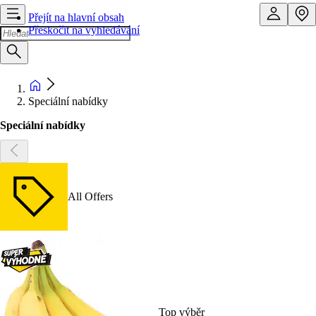
Přejít na hlavní obsah
Přeskočit na vyhledávání
Speciální nabídky
Speciální nabídky
All Offers
Top výběr