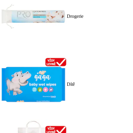
Drogerie
Dítě