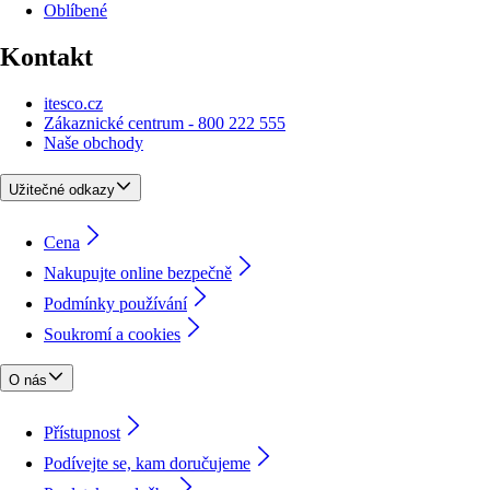
Oblíbené
Kontakt
itesco.cz
Zákaznické centrum - 800 222 555
Naše obchody
Užitečné odkazy
Cena
Nakupujte online bezpečně
Podmínky používání
Soukromí a cookies
O nás
Přístupnost
Podívejte se, kam doručujeme