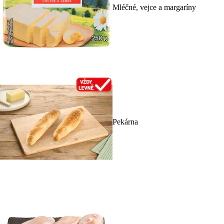
Mléčné, vejce a margaríny
Pekárna