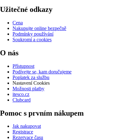
Užitečné odkazy
Cena
Nakupujte online bezpečně
Podmínky používání
Soukromí a cookies
O nás
Přístupnost
Podívejte se, kam doručujeme
Poplatek za službu
Nastavení Cookies
Možnosti platby
itesco.cz
Clubcard
Pomoc s prvním nákupem
Jak nakupovat
Registrace
Rezervace času