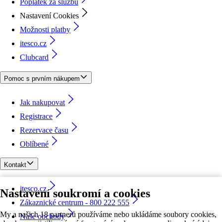
Poplatek za službu
Nastavení Cookies
Možnosti platby
itesco.cz
Clubcard
Pomoc s prvním nákupem
Jak nakupovat
Registrace
Rezervace času
Oblíbené
Kontakt
itesco.cz
Nastavení soukromí a cookies
Zákaznické centrum - 800 222 555
My a našich 18 partnerů používáme nebo ukládáme soubory cookies,
Naše obchody