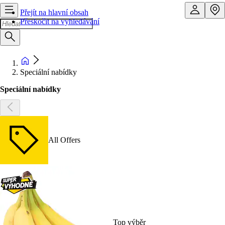
Přejít na hlavní obsah
Přeskočit na vyhledávání
Speciální nabídky
Speciální nabídky
All Offers
Top výběr