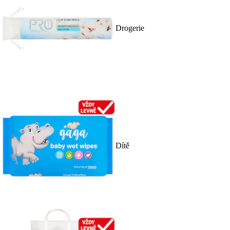
Drogerie
Dítě