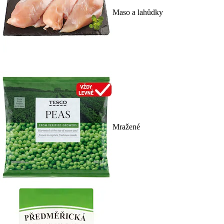
Maso a lahůdky
Mražené