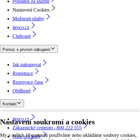
Poplatek za službu
Nastavení Cookies
Možnosti platby
itesco.cz
Clubcard
Pomoc s prvním nákupem
Jak nakupovat
Registrace
Rezervace času
Oblíbené
Kontakt
itesco.cz
Nastavení soukromí a cookies
Zákaznické centrum - 800 222 555
My a našich 18 partnerů používáme nebo ukládáme soubory cookies,
Naše obchody