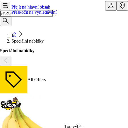
Přejít na hlavní obsah
Přeskočit na vyhledávání
Speciální nabídky
Speciální nabídky
All Offers
Top výběr