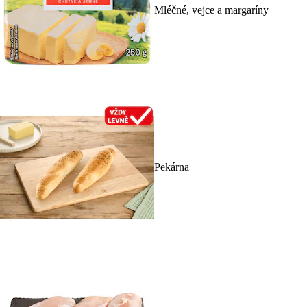
Mléčné, vejce a margaríny
Pekárna