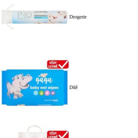
Drogerie
Dítě