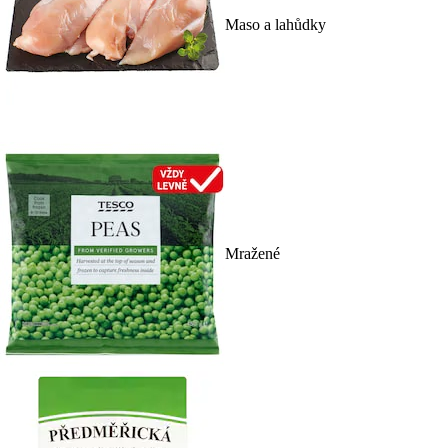
Maso a lahůdky
Mražené