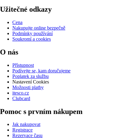
Užitečné odkazy
Cena
Nakupujte online bezpečně
Podmínky používání
Soukromí a cookies
O nás
Přístupnost
Podívejte se, kam doručujeme
Poplatek za službu
Nastavení Cookies
Možnosti platby
itesco.cz
Clubcard
Pomoc s prvním nákupem
Jak nakupovat
Registrace
Rezervace času