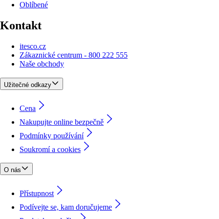
Oblíbené
Kontakt
itesco.cz
Zákaznické centrum - 800 222 555
Naše obchody
Užitečné odkazy
Cena
Nakupujte online bezpečně
Podmínky používání
Soukromí a cookies
O nás
Přístupnost
Podívejte se, kam doručujeme