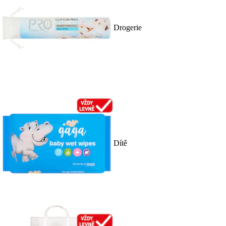
Drogerie
Dítě