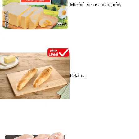
Mléčné, vejce a margaríny
Pekárna