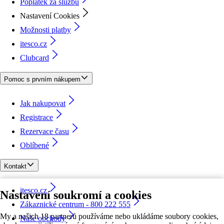
Poplatek za službu
Nastavení Cookies
Možnosti platby
itesco.cz
Clubcard
Pomoc s prvním nákupem
Jak nakupovat
Registrace
Rezervace času
Oblíbené
Kontakt
itesco.cz
Nastavení soukromí a cookies
Zákaznické centrum - 800 222 555
My a našich 18 partnerů používáme nebo ukládáme soubory cookies,
Naše obchody