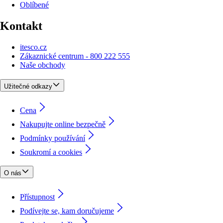
Oblíbené
Kontakt
itesco.cz
Zákaznické centrum - 800 222 555
Naše obchody
Užitečné odkazy
Cena
Nakupujte online bezpečně
Podmínky používání
Soukromí a cookies
O nás
Přístupnost
Podívejte se, kam doručujeme