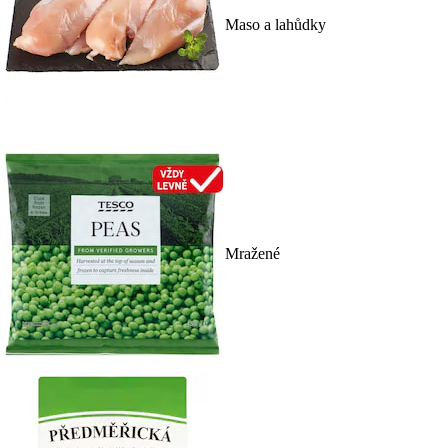
Maso a lahůdky
Mražené