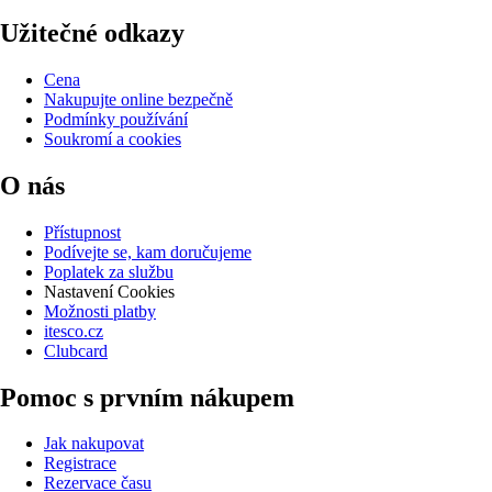
Užitečné odkazy
Cena
Nakupujte online bezpečně
Podmínky používání
Soukromí a cookies
O nás
Přístupnost
Podívejte se, kam doručujeme
Poplatek za službu
Nastavení Cookies
Možnosti platby
itesco.cz
Clubcard
Pomoc s prvním nákupem
Jak nakupovat
Registrace
Rezervace času