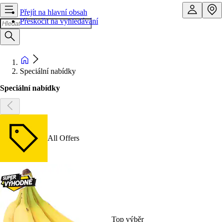
Přejít na hlavní obsah
Přeskočit na vyhledávání
Speciální nabídky
Speciální nabídky
All Offers
Top výběr