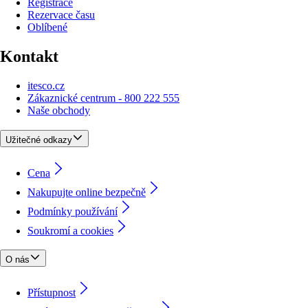
Registrace
Rezervace času
Oblíbené
Kontakt
itesco.cz
Zákaznické centrum - 800 222 555
Naše obchody
Užitečné odkazy
Cena
Nakupujte online bezpečně
Podmínky používání
Soukromí a cookies
O nás
Přístupnost