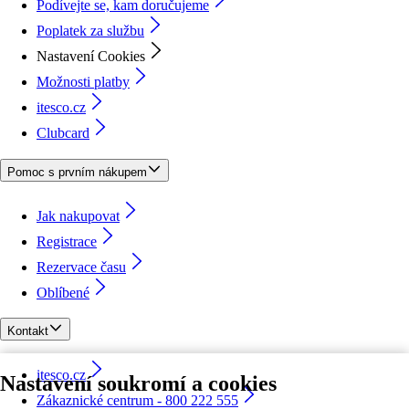
Podívejte se, kam doručujeme
Poplatek za službu
Nastavení Cookies
Možnosti platby
itesco.cz
Clubcard
Pomoc s prvním nákupem
Jak nakupovat
Registrace
Rezervace času
Oblíbené
Kontakt
itesco.cz
Nastavení soukromí a cookies
Zákaznické centrum - 800 222 555