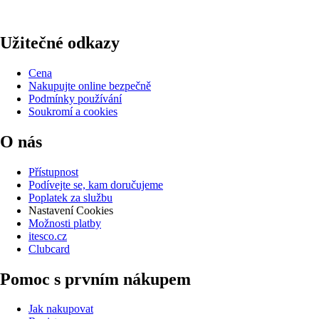
Užitečné odkazy
Cena
Nakupujte online bezpečně
Podmínky používání
Soukromí a cookies
O nás
Přístupnost
Podívejte se, kam doručujeme
Poplatek za službu
Nastavení Cookies
Možnosti platby
itesco.cz
Clubcard
Pomoc s prvním nákupem
Jak nakupovat