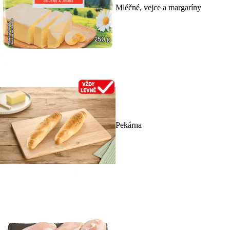
Mléčné, vejce a margaríny
Pekárna