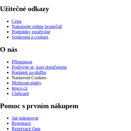
Užitečné odkazy
Cena
Nakupujte online bezpečně
Podmínky používání
Soukromí a cookies
O nás
Přístupnost
Podívejte se, kam doručujeme
Poplatek za službu
Nastavení Cookies
Možnosti platby
itesco.cz
Clubcard
Pomoc s prvním nákupem
Jak nakupovat
Registrace
Rezervace času