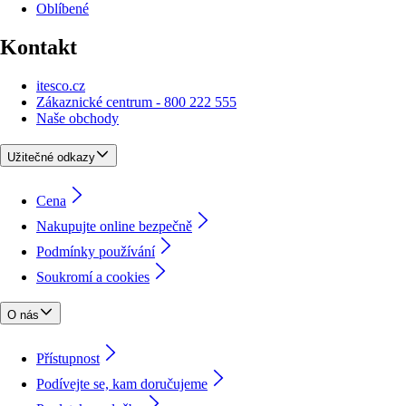
Oblíbené
Kontakt
itesco.cz
Zákaznické centrum - 800 222 555
Naše obchody
Užitečné odkazy
Cena
Nakupujte online bezpečně
Podmínky používání
Soukromí a cookies
O nás
Přístupnost
Podívejte se, kam doručujeme