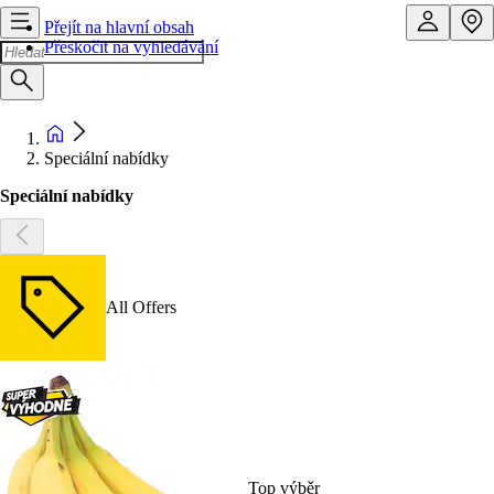
Přejít na hlavní obsah
Přeskočit na vyhledávání
Speciální nabídky
Speciální nabídky
All Offers
Top výběr