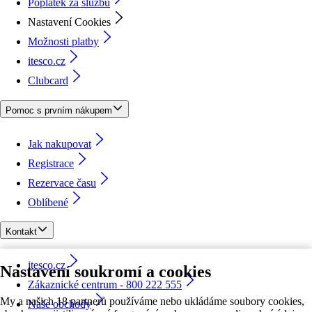
Poplatek za službu
Nastavení Cookies
Možnosti platby
itesco.cz
Clubcard
Pomoc s prvním nákupem
Jak nakupovat
Registrace
Rezervace času
Oblíbené
Kontakt
itesco.cz
Nastavení soukromí a cookies
Zákaznické centrum - 800 222 555
My a našich 18 partnerů používáme nebo ukládáme soubory cookies,
Naše obchody