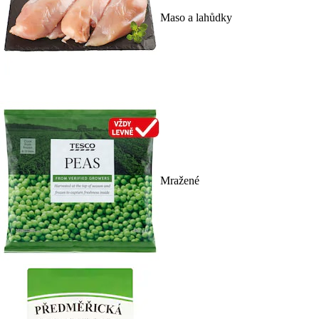
Maso a lahůdky
Mražené