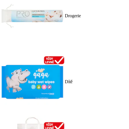
Drogerie
Dítě