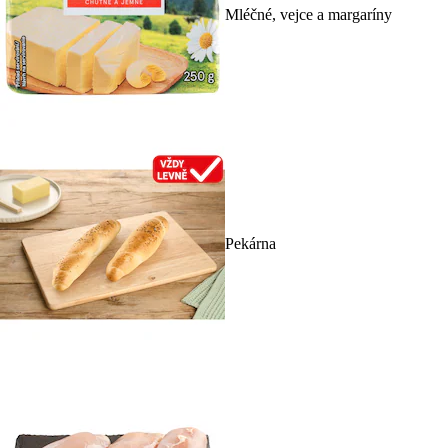
Mléčné, vejce a margaríny
Pekárna