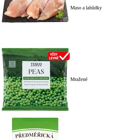
Maso a lahůdky
Mražené