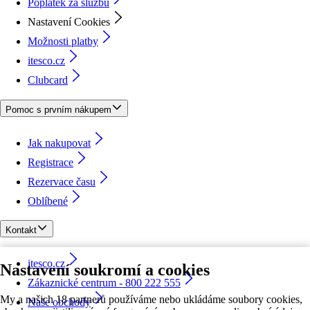
Poplatek za službu
Nastavení Cookies
Možnosti platby
itesco.cz
Clubcard
Pomoc s prvním nákupem
Jak nakupovat
Registrace
Rezervace času
Oblíbené
Kontakt
itesco.cz
Nastavení soukromí a cookies
Zákaznické centrum - 800 222 555
My a našich 18 partnerů používáme nebo ukládáme soubory cookies,
Naše obchody