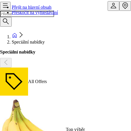
Přejít na hlavní obsah
Přeskočit na vyhledávání
Speciální nabídky
Speciální nabídky
All Offers
Top výběr