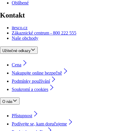
Oblíbené
Kontakt
itesco.cz
Zákaznické centrum - 800 222 555
Naše obchody
Užitečné odkazy
Cena
Nakupujte online bezpečně
Podmínky používání
Soukromí a cookies
O nás
Přístupnost
Podívejte se, kam doručujeme