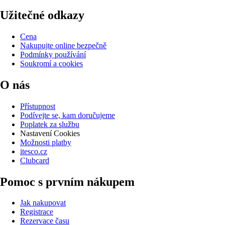
Užitečné odkazy
Cena
Nakupujte online bezpečně
Podmínky používání
Soukromí a cookies
O nás
Přístupnost
Podívejte se, kam doručujeme
Poplatek za službu
Nastavení Cookies
Možnosti platby
itesco.cz
Clubcard
Pomoc s prvním nákupem
Jak nakupovat
Registrace
Rezervace času