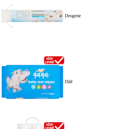
Drogerie
Dítě