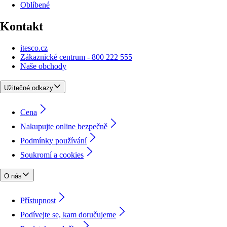
Oblíbené
Kontakt
itesco.cz
Zákaznické centrum - 800 222 555
Naše obchody
Užitečné odkazy
Cena
Nakupujte online bezpečně
Podmínky používání
Soukromí a cookies
O nás
Přístupnost
Podívejte se, kam doručujeme