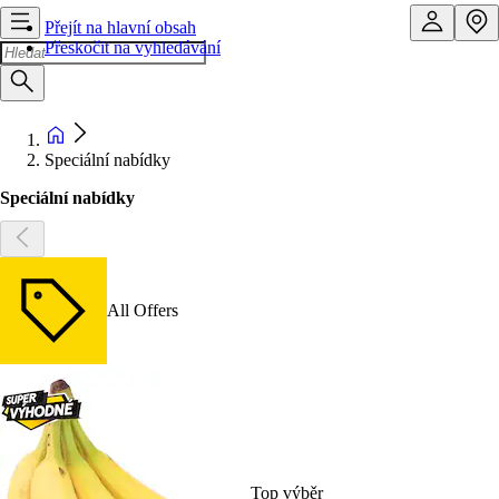
Přejít na hlavní obsah
Přeskočit na vyhledávání
Speciální nabídky
Speciální nabídky
All Offers
Top výběr