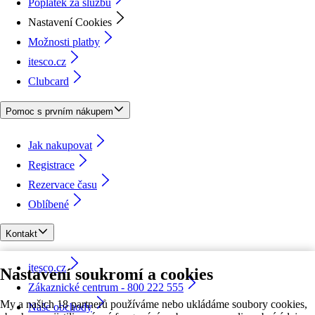
Poplatek za službu
Nastavení Cookies
Možnosti platby
itesco.cz
Clubcard
Pomoc s prvním nákupem
Jak nakupovat
Registrace
Rezervace času
Oblíbené
Kontakt
itesco.cz
Nastavení soukromí a cookies
Zákaznické centrum - 800 222 555
My a našich 18 partnerů používáme nebo ukládáme soubory cookies,
Naše obchody