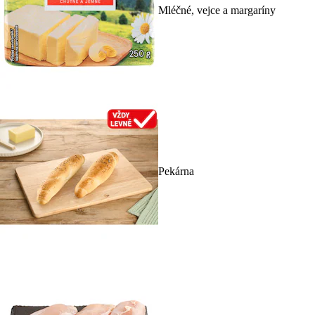
Mléčné, vejce a margaríny
Pekárna