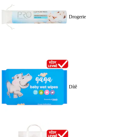
Drogerie
Dítě