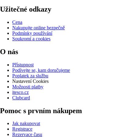
Užitečné odkazy
Cena
Nakupujte online bezpečně
Podmínky používání
Soukromí a cookies
O nás
Přístupnost
Podívejte se, kam doručujeme
Poplatek za službu
Nastavení Cookies
Možnosti platby
itesco.cz
Clubcard
Pomoc s prvním nákupem
Jak nakupovat
Registrace
Rezervace času