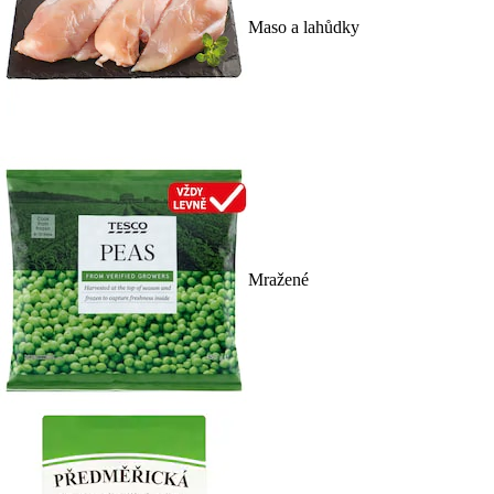
Maso a lahůdky
Mražené