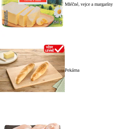
Mléčné, vejce a margaríny
Pekárna