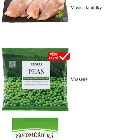
Maso a lahůdky
Mražené