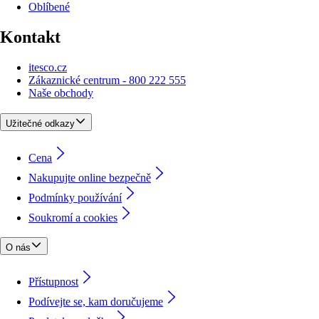
Oblíbené
Kontakt
itesco.cz
Zákaznické centrum - 800 222 555
Naše obchody
Užitečné odkazy
Cena
Nakupujte online bezpečně
Podmínky používání
Soukromí a cookies
O nás
Přístupnost
Podívejte se, kam doručujeme