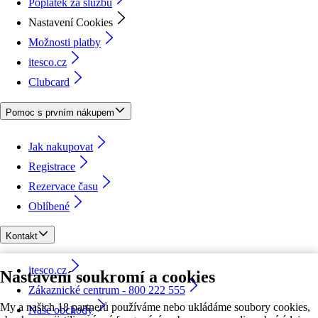
Poplatek za službu
Nastavení Cookies
Možnosti platby
itesco.cz
Clubcard
Pomoc s prvním nákupem
Jak nakupovat
Registrace
Rezervace času
Oblíbené
Kontakt
itesco.cz
Nastavení soukromí a cookies
Zákaznické centrum - 800 222 555
My a našich 18 partnerů používáme nebo ukládáme soubory cookies,
Naše obchody