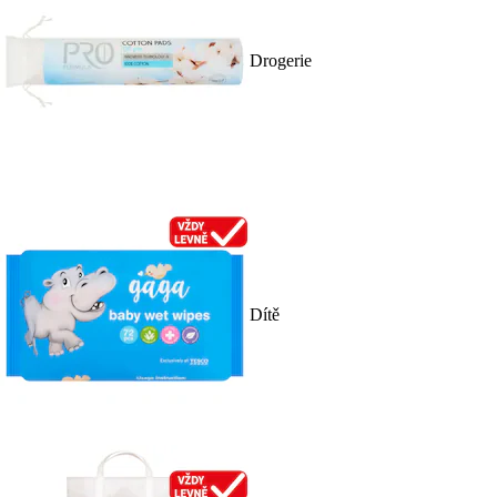
Drogerie
Dítě