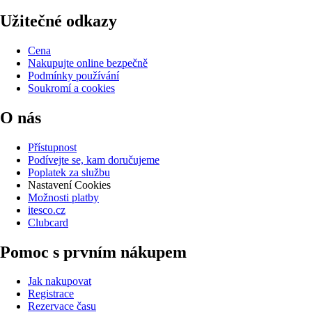
Užitečné odkazy
Cena
Nakupujte online bezpečně
Podmínky používání
Soukromí a cookies
O nás
Přístupnost
Podívejte se, kam doručujeme
Poplatek za službu
Nastavení Cookies
Možnosti platby
itesco.cz
Clubcard
Pomoc s prvním nákupem
Jak nakupovat
Registrace
Rezervace času