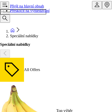
Přejít na hlavní obsah
Přeskočit na vyhledávání
Speciální nabídky
Speciální nabídky
All Offers
Top výběr