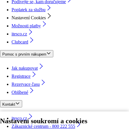
Podívejte se, kam doručujeme
Poplatek za službu
Nastavení Cookies
Možnosti platby
itesco.cz
Clubcard
Pomoc s prvním nákupem
Jak nakupovat
Registrace
Rezervace času
Oblíbené
Kontakt
itesco.cz
Nastavení soukromí a cookies
Zákaznické centrum - 800 222 555