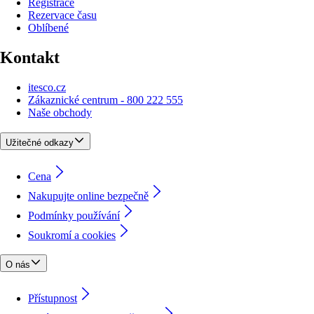
Registrace
Rezervace času
Oblíbené
Kontakt
itesco.cz
Zákaznické centrum - 800 222 555
Naše obchody
Užitečné odkazy
Cena
Nakupujte online bezpečně
Podmínky používání
Soukromí a cookies
O nás
Přístupnost