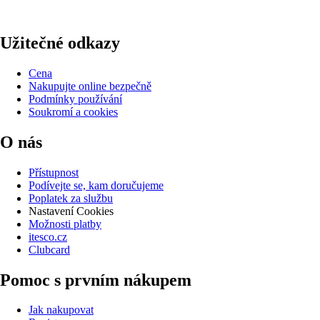
Užitečné odkazy
Cena
Nakupujte online bezpečně
Podmínky používání
Soukromí a cookies
O nás
Přístupnost
Podívejte se, kam doručujeme
Poplatek za službu
Nastavení Cookies
Možnosti platby
itesco.cz
Clubcard
Pomoc s prvním nákupem
Jak nakupovat