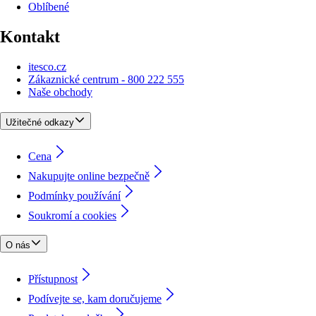
Oblíbené
Kontakt
itesco.cz
Zákaznické centrum - 800 222 555
Naše obchody
Užitečné odkazy
Cena
Nakupujte online bezpečně
Podmínky používání
Soukromí a cookies
O nás
Přístupnost
Podívejte se, kam doručujeme