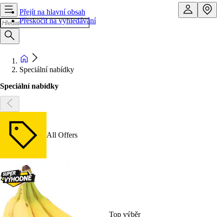
Přejít na hlavní obsah
Přeskočit na vyhledávání
Speciální nabídky
Speciální nabídky
All Offers
Top výběr