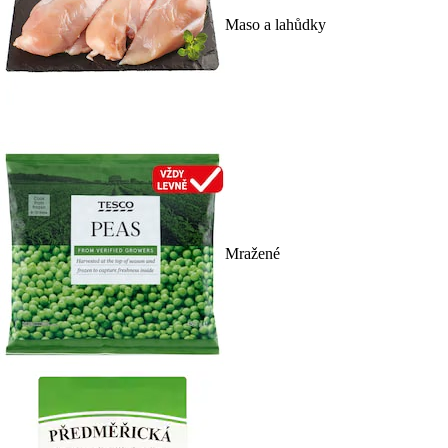
Maso a lahůdky
Mražené