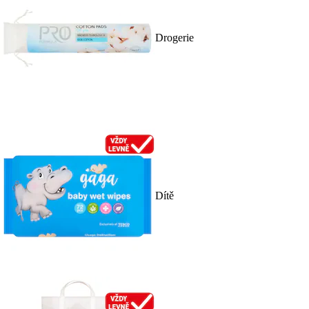
Drogerie
Dítě