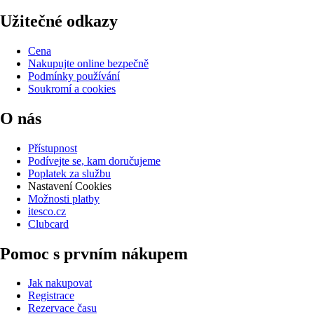
Užitečné odkazy
Cena
Nakupujte online bezpečně
Podmínky používání
Soukromí a cookies
O nás
Přístupnost
Podívejte se, kam doručujeme
Poplatek za službu
Nastavení Cookies
Možnosti platby
itesco.cz
Clubcard
Pomoc s prvním nákupem
Jak nakupovat
Registrace
Rezervace času