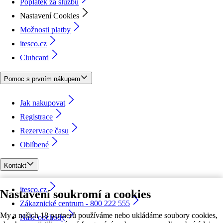
Poplatek za službu
Nastavení Cookies
Možnosti platby
itesco.cz
Clubcard
Pomoc s prvním nákupem
Jak nakupovat
Registrace
Rezervace času
Oblíbené
Kontakt
itesco.cz
Nastavení soukromí a cookies
Zákaznické centrum - 800 222 555
My a našich 18 partnerů používáme nebo ukládáme soubory cookies,
Naše obchody