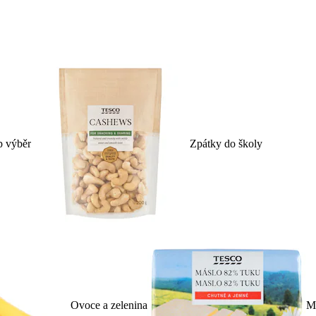
p výběr
Zpátky do školy
Ovoce a zelenina
Ml