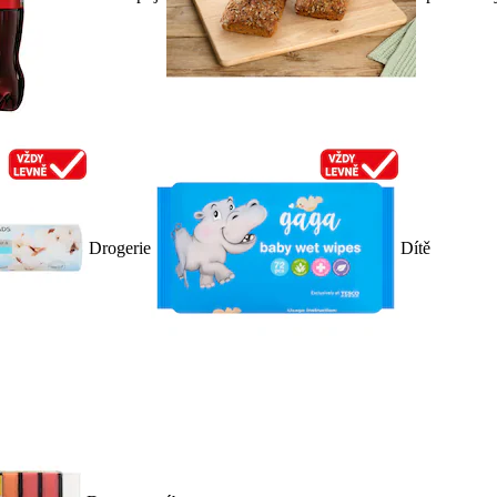
Drogerie
Dítě