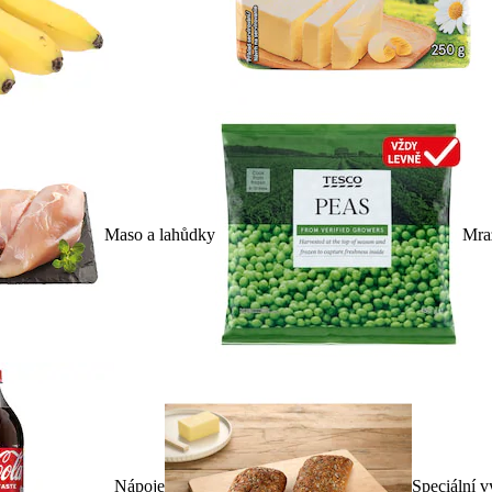
Maso a lahůdky
Mra
Nápoje
Speciální v