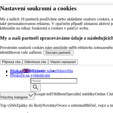
Nastavení soukromí a cookies
My a našich 18 partnerů používáme nebo ukládáme soubory cookies, ab
také personalizovanou reklamu. V opačném případě zůstanou aktivní j
kliknutím na odkaz Soukromí a cookies v patičce webu.
My a naši partneři zpracováváme údaje z následující
Povolením souborů cookies nám umožníte měřit efektivitu zobrazeného o
identifikovat vaše zařízení.
Seznam partnerů.
Přijmout vše
Odmítnout vše
Vlastní nastavení
Přejít na hlavní obsah
Můj první nákup
Nápověda
English
Přeskočit na vyhledávání
Koupit teď
Oblíbené
Speciální nabídky
Online Clu
Všechny kategorie
Top výběr
Zpátky do školy
Novinky
Ovoce a zelenina
Mléčné, vejce a m