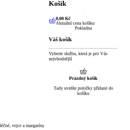
Košík
0,00 Kč
Aktuální cena košíku
0,00 Kč
Aktuální cena košíku
Pokladna
Váš košík
Vyberte službu, která je pro Vás
nejvhodnější
Prázdný košík
Tady uvidíte položky přidané do
košíku
éčné, vejce a margaríny