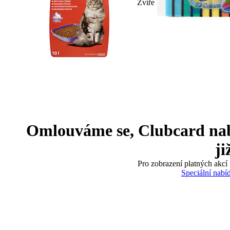
Zvíře
Omlouváme se, Clubcard nabíd
ji
Pro zobrazení platných akcí 
Speciální nabí