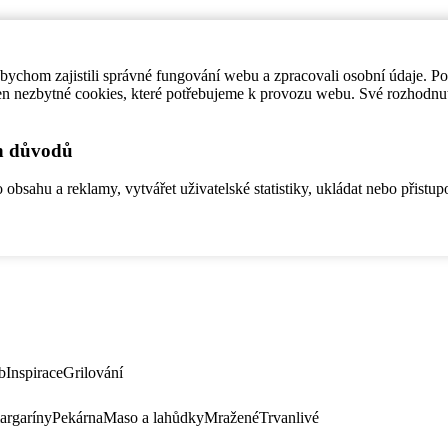
ychom zajistili správné fungování webu a zpracovali osobní údaje. P
en nezbytné cookies, které potřebujeme k provozu webu. Své rozhodnu
ch důvodů
bsahu a reklamy, vytvářet uživatelské statistiky, ukládat nebo přistup
b
Inspirace
Grilování
argaríny
Pekárna
Maso a lahůdky
Mražené
Trvanlivé