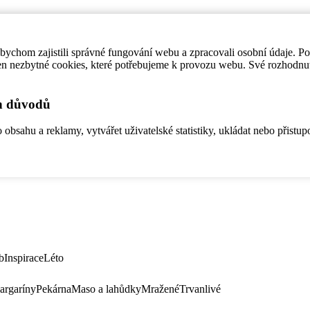
ychom zajistili správné fungování webu a zpracovali osobní údaje. P
en nezbytné cookies, které potřebujeme k provozu webu. Své rozhodnu
ch důvodů
bsahu a reklamy, vytvářet uživatelské statistiky, ukládat nebo přistup
b
Inspirace
Léto
argaríny
Pekárna
Maso a lahůdky
Mražené
Trvanlivé