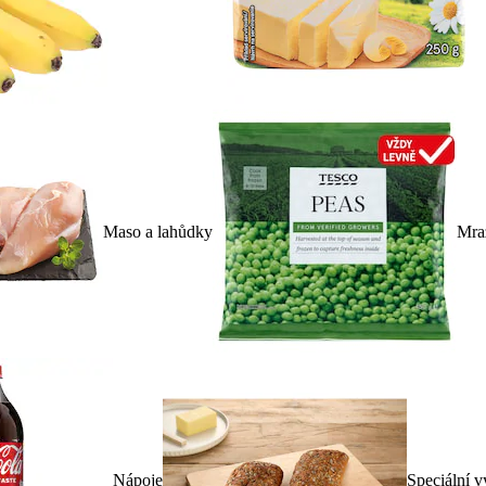
Maso a lahůdky
Mra
Nápoje
Speciální v