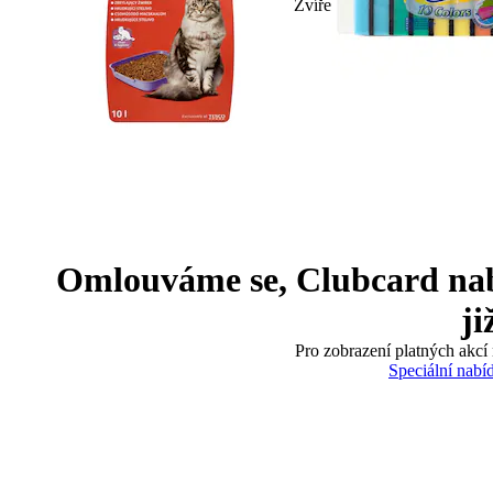
Zvíře
Omlouváme se, Clubcard nabíd
ji
Pro zobrazení platných akcí 
Speciální nabí