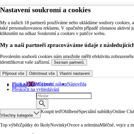
Nastavení soukromí a cookies
My a našich 18 partnerů používáme nebo ukládáme soubory cookies, ab
také personalizovanou reklamu. V opačném případě zůstanou aktivní j
kliknutím na odkaz Soukromí a cookies v patičce webu.
My a naši partneři zpracováváme údaje z následující
Povolením souborů cookies nám umožníte měřit efektivitu zobrazeného o
identifikovat vaše zařízení.
Seznam partnerů.
Přijmout vše
Odmítnout vše
Vlastní nastavení
Přejít na hlavní obsah
Můj první nákup
Nápověda
English
Přeskočit na vyhledávání
Koupit teď
Oblíbené
Speciální nabídky
Online Clu
Všechny kategorie
Top výběr
Zpátky do školy
Novinky
Ovoce a zelenina
Mléčné, vejce a m