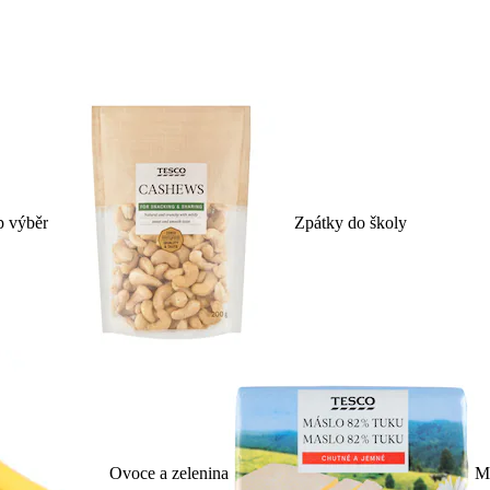
p výběr
Zpátky do školy
Ovoce a zelenina
Ml