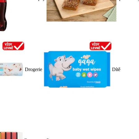
Drogerie
Dítě