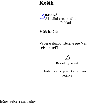
Košík
0,00 Kč
Aktuální cena košíku
0,00 Kč
Aktuální cena košíku
Pokladna
Váš košík
Vyberte službu, která je pro Vás
nejvhodnější
Prázdný košík
Tady uvidíte položky přidané do
košíku
éčné, vejce a margaríny