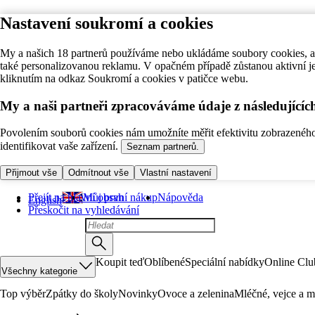
Nastavení soukromí a cookies
My a našich 18 partnerů používáme nebo ukládáme soubory cookies, ab
také personalizovanou reklamu. V opačném případě zůstanou aktivní j
kliknutím na odkaz Soukromí a cookies v patičce webu.
My a naši partneři zpracováváme údaje z následující
Povolením souborů cookies nám umožníte měřit efektivitu zobrazeného o
identifikovat vaše zařízení.
Seznam partnerů.
Přijmout vše
Odmítnout vše
Vlastní nastavení
Přejít na hlavní obsah
Můj první nákup
Nápověda
English
Přeskočit na vyhledávání
Koupit teď
Oblíbené
Speciální nabídky
Online Clu
Všechny kategorie
Top výběr
Zpátky do školy
Novinky
Ovoce a zelenina
Mléčné, vejce a m