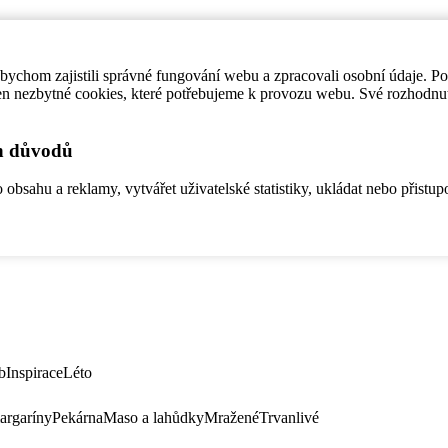
ychom zajistili správné fungování webu a zpracovali osobní údaje. P
en nezbytné cookies, které potřebujeme k provozu webu. Své rozhodnu
ch důvodů
bsahu a reklamy, vytvářet uživatelské statistiky, ukládat nebo přistup
b
Inspirace
Léto
argaríny
Pekárna
Maso a lahůdky
Mražené
Trvanlivé