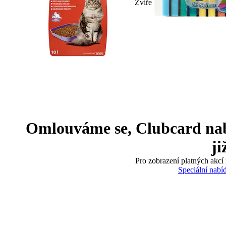
Zvíře
Omlouváme se, Clubcard nabíd
ji
Pro zobrazení platných akcí 
Speciální nabí