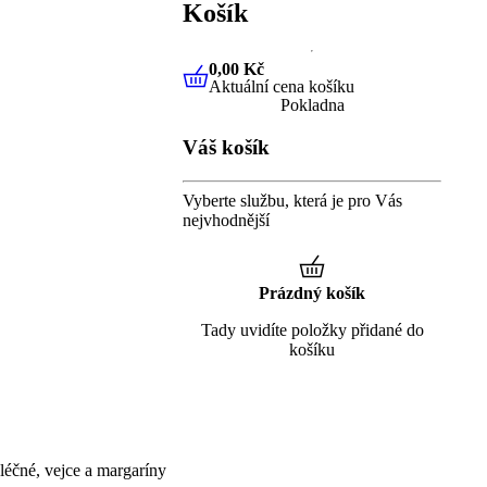
Košík
0,00 Kč
Aktuální cena košíku
0,00 Kč
Aktuální cena košíku
Pokladna
Váš košík
Vyberte službu, která je pro Vás
nejvhodnější
Prázdný košík
Tady uvidíte položky přidané do
košíku
éčné, vejce a margaríny