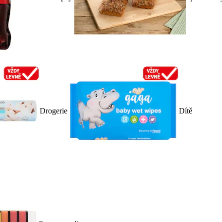
Drogerie
Dítě