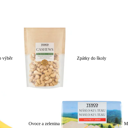
p výběr
Zpátky do školy
Ovoce a zelenina
Ml