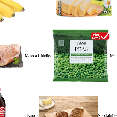
Maso a lahůdky
Mra
Nápoje
Speciální v