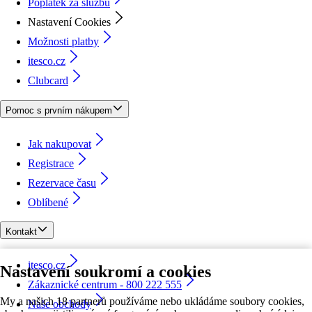
Poplatek za službu
Nastavení Cookies
Možnosti platby
itesco.cz
Clubcard
Pomoc s prvním nákupem
Jak nakupovat
Registrace
Rezervace času
Oblíbené
Kontakt
itesco.cz
Nastavení soukromí a cookies
Zákaznické centrum - 800 222 555
My a našich 18 partnerů používáme nebo ukládáme soubory cookies,
Naše obchody