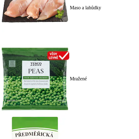
Maso a lahůdky
Mražené