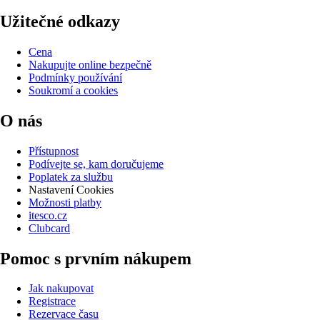
Užitečné odkazy
Cena
Nakupujte online bezpečně
Podmínky používání
Soukromí a cookies
O nás
Přístupnost
Podívejte se, kam doručujeme
Poplatek za službu
Nastavení Cookies
Možnosti platby
itesco.cz
Clubcard
Pomoc s prvním nákupem
Jak nakupovat
Registrace
Rezervace času