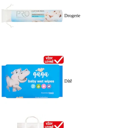
Drogerie
Dítě