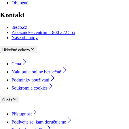
Oblíbené
Kontakt
itesco.cz
Zákaznické centrum - 800 222 555
Naše obchody
Užitečné odkazy
Cena
Nakupujte online bezpečně
Podmínky používání
Soukromí a cookies
O nás
Přístupnost
Podívejte se, kam doručujeme