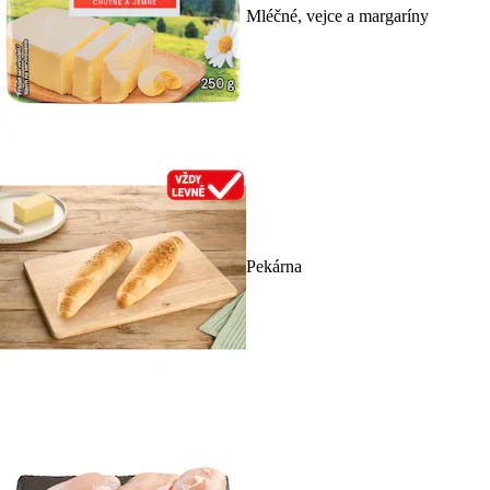
Mléčné, vejce a margaríny
Pekárna