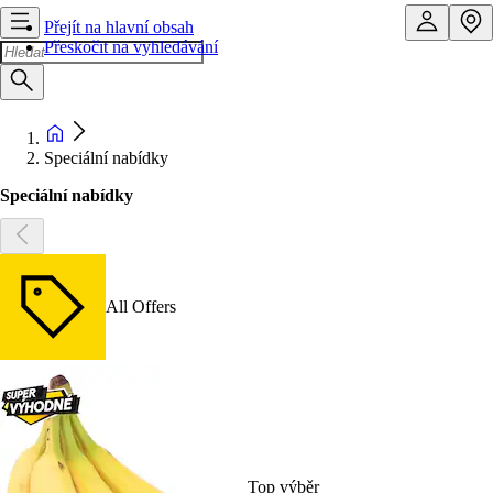
Přejít na hlavní obsah
Přeskočit na vyhledávání
Speciální nabídky
Speciální nabídky
All Offers
Top výběr