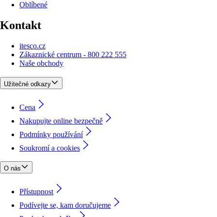
Oblíbené
Kontakt
itesco.cz
Zákaznické centrum - 800 222 555
Naše obchody
Užitečné odkazy
Cena
Nakupujte online bezpečně
Podmínky používání
Soukromí a cookies
O nás
Přístupnost
Podívejte se, kam doručujeme