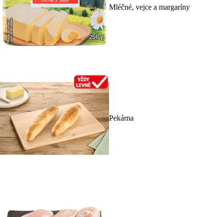
Mléčné, vejce a margaríny
Pekárna