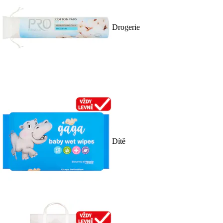
Drogerie
Dítě