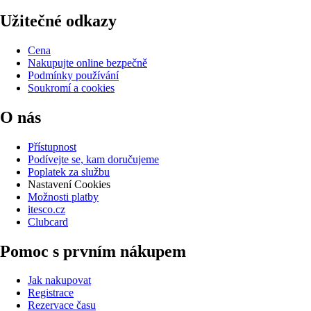
Užitečné odkazy
Cena
Nakupujte online bezpečně
Podmínky používání
Soukromí a cookies
O nás
Přístupnost
Podívejte se, kam doručujeme
Poplatek za službu
Nastavení Cookies
Možnosti platby
itesco.cz
Clubcard
Pomoc s prvním nákupem
Jak nakupovat
Registrace
Rezervace času