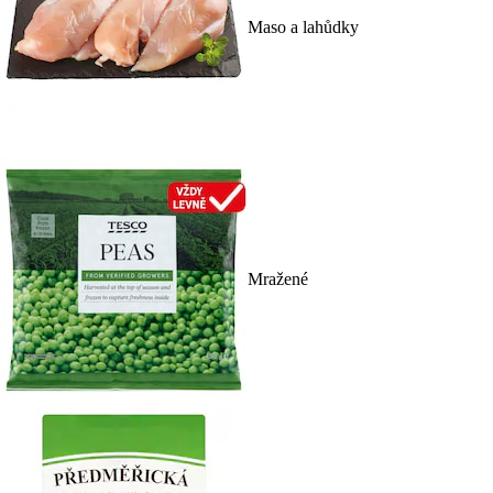
Maso a lahůdky
Mražené