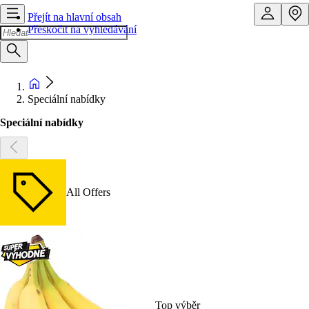
Přejít na hlavní obsah
Přeskočit na vyhledávání
Speciální nabídky
Speciální nabídky
All Offers
Top výběr