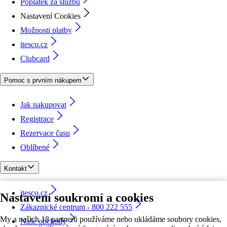
Poplatek za službu
Nastavení Cookies
Možnosti platby
itesco.cz
Clubcard
Pomoc s prvním nákupem
Jak nakupovat
Registrace
Rezervace času
Oblíbené
Kontakt
itesco.cz
Nastavení soukromí a cookies
Zákaznické centrum - 800 222 555
My a našich 18 partnerů používáme nebo ukládáme soubory cookies,
Naše obchody