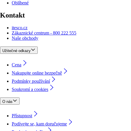
Oblíbené
Kontakt
itesco.cz
Zákaznické centrum - 800 222 555
Naše obchody
Užitečné odkazy
Cena
Nakupujte online bezpečně
Podmínky používání
Soukromí a cookies
O nás
Přístupnost
Podívejte se, kam doručujeme