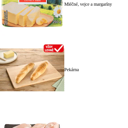
Mléčné, vejce a margaríny
Pekárna