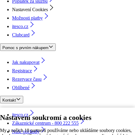
Poplatek za službu
Nastavení Cookies
Možnosti platby
itesco.cz
Clubcard
Pomoc s prvním nákupem
Jak nakupovat
Registrace
Rezervace času
Oblíbené
Kontakt
itesco.cz
Nastavení soukromí a cookies
Zákaznické centrum - 800 222 555
My a našich 18 partnerů používáme nebo ukládáme soubory cookies,
Naše obchody