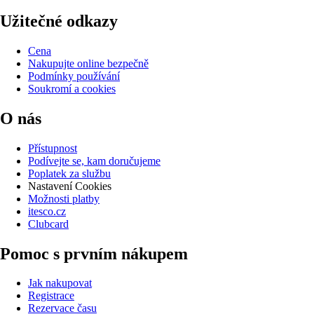
Užitečné odkazy
Cena
Nakupujte online bezpečně
Podmínky používání
Soukromí a cookies
O nás
Přístupnost
Podívejte se, kam doručujeme
Poplatek za službu
Nastavení Cookies
Možnosti platby
itesco.cz
Clubcard
Pomoc s prvním nákupem
Jak nakupovat
Registrace
Rezervace času