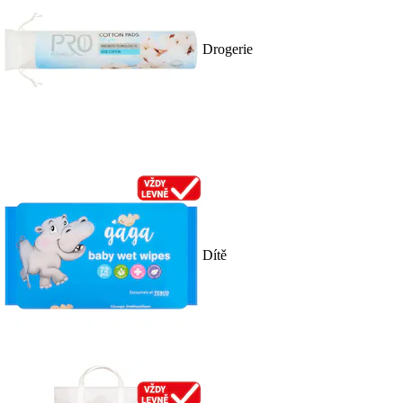
Drogerie
Dítě