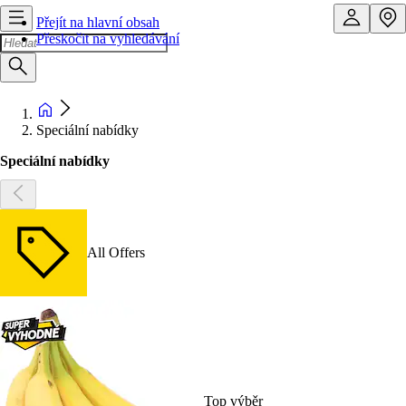
Přejít na hlavní obsah
Přeskočit na vyhledávání
Speciální nabídky
Speciální nabídky
All Offers
Top výběr