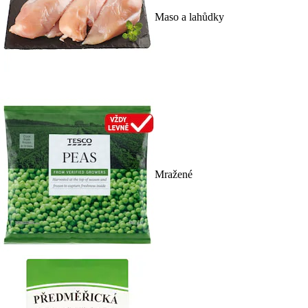
Maso a lahůdky
Mražené